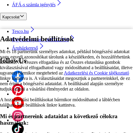
ÁFÁ-s számla igénylés
Kapcsolat
Tesco.hu
Adatvédelmi beállítások
Ügyfélszolgálat - 0680222333
Áruházkereső
Mi és 18 partnerünk személyes adatokat, például böngészési adatokat
vagy egyedi azonosítókat tárolunk a készülékeden, és hozzáférhetünk
followUs
azokhoz. Az Összes elfogadása és az Összes elutasítása gombok
kiválasztásával elfogadhatod vagy módosíthatod a beállításaidat, illetve
ugyanezt bármikor megteheted az
Adatkezelési és Cookie tájékoztató
linkre kattintva is. A választásaidat megosztjuk a partnereinkkel, de ez
nem érinti a böngészési adataidat. A beállításaid alapján személyre
tudjuk szabni a vásárlási élményedet az oldalon.
A hozzájárulási beállításokat bármikor módosíthatod a láblécben
található Süti beállítások linkre kattintva.
Mi és partnereink adataidat a következő célokra
használjuk: