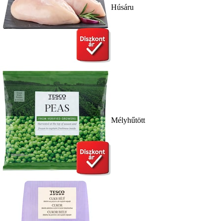
Húsáru
Mélyhűtött