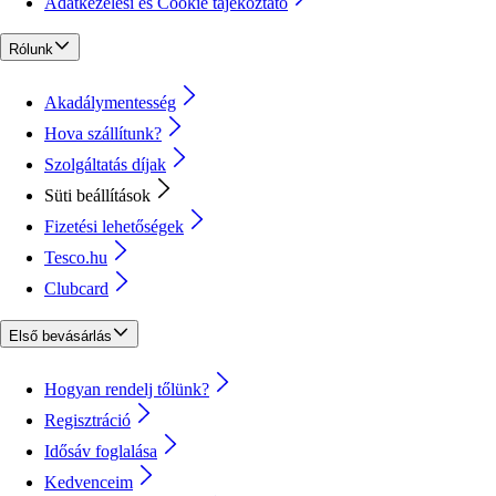
Adatkezelési és Cookie tájékoztató
Rólunk
Akadálymentesség
Hova szállítunk?
Szolgáltatás díjak
Süti beállítások
Fizetési lehetőségek
Tesco.hu
Clubcard
Első bevásárlás
Hogyan rendelj tőlünk?
Regisztráció
Idősáv foglalása
Kedvenceim