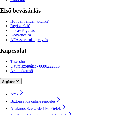
Első bevásárlás
Hogyan rendelj tőlünk?
Regisztráció
Idősáv foglalása
Kedvenceim
ÁFÁ-s számla igénylés
Kapcsolat
Tesco.hu
Ügyfélszolgálat - 0680222333
Áruházkereső
Segítünk
Árak
Biztonságos online rendelés
Általános Szerződési Feltételek