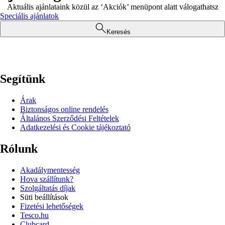
Aktuális ajánlataink közül az ‘Akciók’ menüpont alatt válogathatsz
Speciális ajánlatok
Keresés
Segítünk
Árak
Biztonságos online rendelés
Általános Szerződési Feltételek
Adatkezelési és Cookie tájékoztató
Rólunk
Akadálymentesség
Hova szállítunk?
Szolgáltatás díjak
Süti beállítások
Fizetési lehetőségek
Tesco.hu
Clubcard