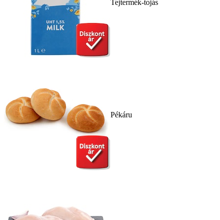
Tejtermék-tojás
Pékáru