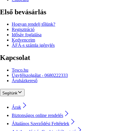
Első bevásárlás
Hogyan rendelj tőlünk?
Regisztráció
Idősáv foglalása
Kedvenceim
ÁFÁ-s számla igénylés
Kapcsolat
Tesco.hu
Ügyfélszolgálat - 0680222333
Áruházkereső
Segítünk
Árak
Biztonságos online rendelés
Általános Szerződési Feltételek