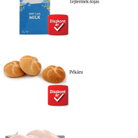
Tejtermék-tojás
Pékáru