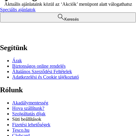
Aktuális ajánlataink közül az ‘Akciók’ menüpont alatt válogathatsz
Speciális ajánlatok
Keresés
Segítünk
Árak
Biztonságos online rendelés
Általános Szerződési Feltételek
Adatkezelési és Cookie tájékoztató
Rólunk
Akadálymentesség
Hova szállítunk?
Szolgáltatás díjak
Süti beállítások
Fizetési lehetőségek
Tesco.hu
Clubcard