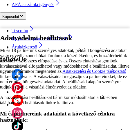
ÁFÁ-s számla igénylés
Kapcsolat
Tesco.hu
Adatvédelmi beállítások
Ügyfélszolgálat - 0680222333
Áruházkereső
Mi és 18 partnerünk személyes adatokat, például böngészési adatokat
vagy egyedi azonosítókat tárolunk a készülékeden, és hozzáférhetünk
followUs
azokhoz. Az Összes elfogadása és az Összes elutasítása gombok
kiválasztásával elfogadhatod vagy módosíthatod a beállításaidat, illetve
ugyanezt bármikor megteheted az
Adatkezelési és Cookie tájékoztató
linkre kattintva is. A választásaidat megosztjuk a partnereinkkel, de ez
nem érinti a böngészési adataidat. A beállításaid alapján személyre
tudjuk szabni a vásárlási élményedet az oldalon.
A hozzájárulási beállításokat bármikor módosíthatod a láblécben
található Süti beállítások linkre kattintva.
Mi és partnereink adataidat a következő célokra
használjuk: