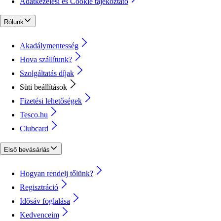
Adatkezelési és Cookie tájékoztató
Rólunk
Akadálymentesség
Hova szállítunk?
Szolgáltatás díjak
Süti beállítások
Fizetési lehetőségek
Tesco.hu
Clubcard
Első bevásárlás
Hogyan rendelj tőlünk?
Regisztráció
Idősáv foglalása
Kedvenceim