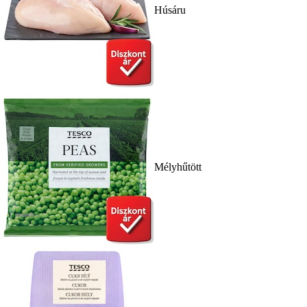
Húsáru
Mélyhűtött