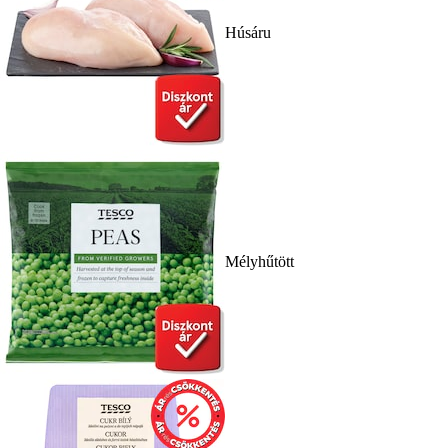
Húsáru
Mélyhűtött