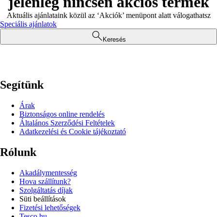
jelenleg nincsen akciós termék
Aktuális ajánlataink közül az ‘Akciók’ menüpont alatt válogathatsz
Speciális ajánlatok
Keresés
Segítünk
Árak
Biztonságos online rendelés
Általános Szerződési Feltételek
Adatkezelési és Cookie tájékoztató
Rólunk
Akadálymentesség
Hova szállítunk?
Szolgáltatás díjak
Süti beállítások
Fizetési lehetőségek
Tesco.hu