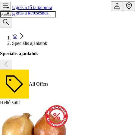
Ugrás a fő tartalomra
Ugrás a kereséshez
Speciális ajánlatok
Speciális ajánlatok
All Offers
Helló suli!