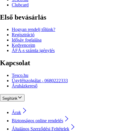
Clubcard
Első bevásárlás
Hogyan rendelj tőlünk?
Regisztráció
Idősáv foglalása
Kedvenceim
ÁFÁ-s számla igénylés
Kapcsolat
Tesco.hu
Ügyfélszolgálat - 0680222333
Áruházkereső
Segítünk
Árak
Biztonságos online rendelés
Általános Szerződési Feltételek