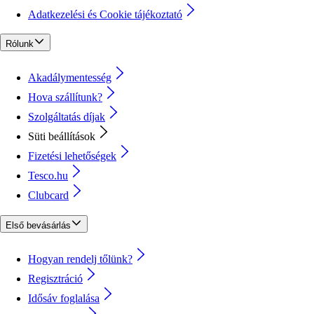
Adatkezelési és Cookie tájékoztató
Rólunk
Akadálymentesség
Hova szállítunk?
Szolgáltatás díjak
Süti beállítások
Fizetési lehetőségek
Tesco.hu
Clubcard
Első bevásárlás
Hogyan rendelj tőlünk?
Regisztráció
Idősáv foglalása