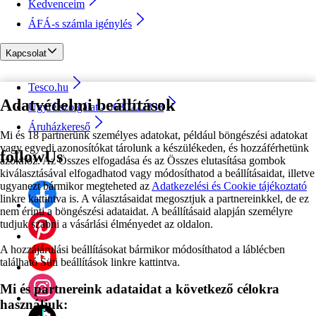
Kedvenceim
ÁFÁ-s számla igénylés
Kapcsolat
Tesco.hu
Adatvédelmi beállítások
Ügyfélszolgálat - 0680222333
Áruházkereső
Mi és 18 partnerünk személyes adatokat, például böngészési adatokat
vagy egyedi azonosítókat tárolunk a készülékeden, és hozzáférhetünk
followUs
azokhoz. Az Összes elfogadása és az Összes elutasítása gombok
kiválasztásával elfogadhatod vagy módosíthatod a beállításaidat, illetve
ugyanezt bármikor megteheted az
Adatkezelési és Cookie tájékoztató
linkre kattintva is. A választásaidat megosztjuk a partnereinkkel, de ez
nem érinti a böngészési adataidat. A beállításaid alapján személyre
tudjuk szabni a vásárlási élményedet az oldalon.
A hozzájárulási beállításokat bármikor módosíthatod a láblécben
található Süti beállítások linkre kattintva.
Mi és partnereink adataidat a következő célokra
használjuk: