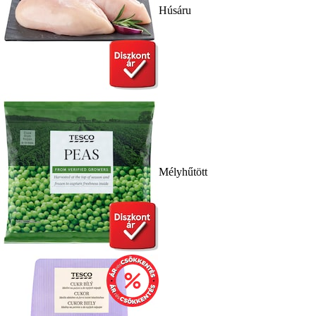
Húsáru
Mélyhűtött