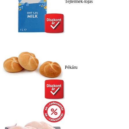
Tejtermék-tojás
Pékáru