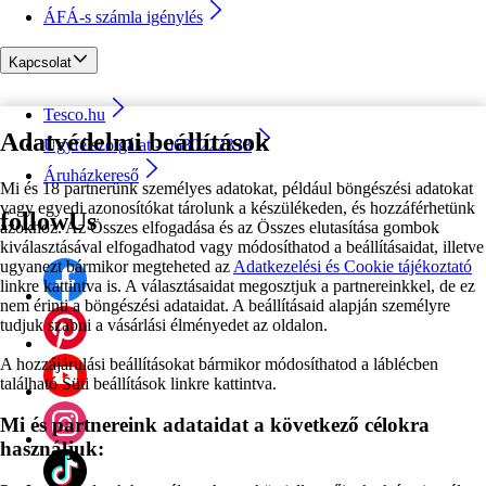
ÁFÁ-s számla igénylés
Kapcsolat
Tesco.hu
Adatvédelmi beállítások
Ügyfélszolgálat - 0680222333
Áruházkereső
Mi és 18 partnerünk személyes adatokat, például böngészési adatokat
vagy egyedi azonosítókat tárolunk a készülékeden, és hozzáférhetünk
followUs
azokhoz. Az Összes elfogadása és az Összes elutasítása gombok
kiválasztásával elfogadhatod vagy módosíthatod a beállításaidat, illetve
ugyanezt bármikor megteheted az
Adatkezelési és Cookie tájékoztató
linkre kattintva is. A választásaidat megosztjuk a partnereinkkel, de ez
nem érinti a böngészési adataidat. A beállításaid alapján személyre
tudjuk szabni a vásárlási élményedet az oldalon.
A hozzájárulási beállításokat bármikor módosíthatod a láblécben
található Süti beállítások linkre kattintva.
Mi és partnereink adataidat a következő célokra
használjuk: