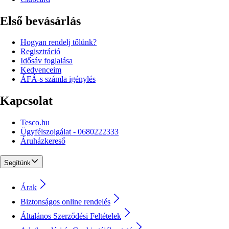
Első bevásárlás
Hogyan rendelj tőlünk?
Regisztráció
Idősáv foglalása
Kedvenceim
ÁFÁ-s számla igénylés
Kapcsolat
Tesco.hu
Ügyfélszolgálat - 0680222333
Áruházkereső
Segítünk
Árak
Biztonságos online rendelés
Általános Szerződési Feltételek