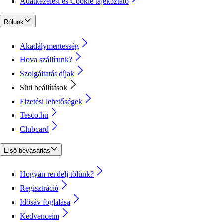
Adatkezelési és Cookie tájékoztató
Rólunk
Akadálymentesség
Hova szállítunk?
Szolgáltatás díjak
Süti beállítások
Fizetési lehetőségek
Tesco.hu
Clubcard
Első bevásárlás
Hogyan rendelj tőlünk?
Regisztráció
Idősáv foglalása
Kedvenceim