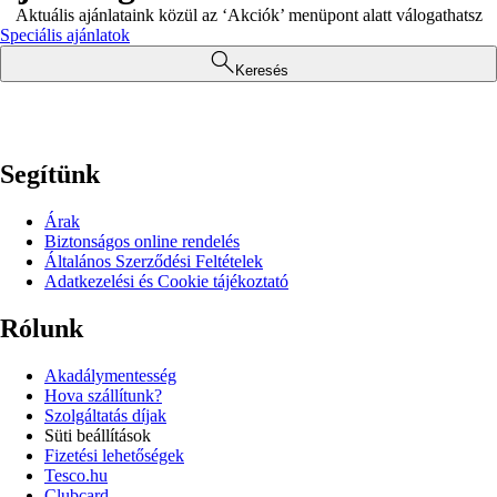
Aktuális ajánlataink közül az ‘Akciók’ menüpont alatt válogathatsz
Speciális ajánlatok
Keresés
Segítünk
Árak
Biztonságos online rendelés
Általános Szerződési Feltételek
Adatkezelési és Cookie tájékoztató
Rólunk
Akadálymentesség
Hova szállítunk?
Szolgáltatás díjak
Süti beállítások
Fizetési lehetőségek
Tesco.hu
Clubcard