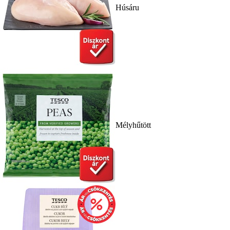
Húsáru
Mélyhűtött