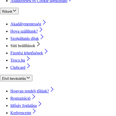
Adatkezelési és Cookie tájékoztató
Rólunk
Akadálymentesség
Hova szállítunk?
Szolgáltatás díjak
Süti beállítások
Fizetési lehetőségek
Tesco.hu
Clubcard
Első bevásárlás
Hogyan rendelj tőlünk?
Regisztráció
Idősáv foglalása
Kedvenceim