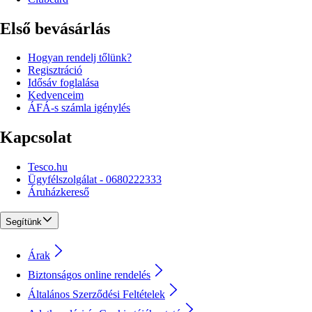
Első bevásárlás
Hogyan rendelj tőlünk?
Regisztráció
Idősáv foglalása
Kedvenceim
ÁFÁ-s számla igénylés
Kapcsolat
Tesco.hu
Ügyfélszolgálat - 0680222333
Áruházkereső
Segítünk
Árak
Biztonságos online rendelés
Általános Szerződési Feltételek