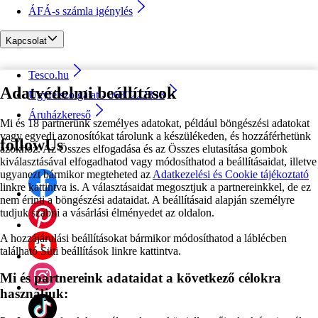
ÁFÁ-s számla igénylés
Kapcsolat
Tesco.hu
Adatvédelmi beállítások
Ügyfélszolgálat - 0680222333
Áruházkereső
Mi és 18 partnerünk személyes adatokat, például böngészési adatokat
vagy egyedi azonosítókat tárolunk a készülékeden, és hozzáférhetünk
followUs
azokhoz. Az Összes elfogadása és az Összes elutasítása gombok
kiválasztásával elfogadhatod vagy módosíthatod a beállításaidat, illetve
ugyanezt bármikor megteheted az
Adatkezelési és Cookie tájékoztató
linkre kattintva is. A választásaidat megosztjuk a partnereinkkel, de ez
nem érinti a böngészési adataidat. A beállításaid alapján személyre
tudjuk szabni a vásárlási élményedet az oldalon.
A hozzájárulási beállításokat bármikor módosíthatod a láblécben
található Süti beállítások linkre kattintva.
Mi és partnereink adataidat a következő célokra
használjuk: