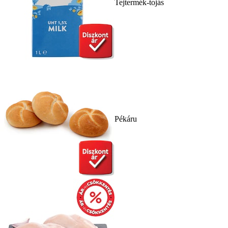
Tejtermék-tojás
Pékáru