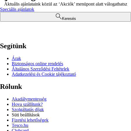
Aktuális ajánlataink közül az ‘Akciók’ menüpont alatt válogathatsz
Speciális ajánlatok
Keresés
Segítünk
Árak
Biztonságos online rendelés
Általános Szerződési Feltételek
Adatkezelési és Cookie tájékoztató
Rólunk
Akadálymentesség
Hova szállítunk?
Szolgáltatás díjak
Süti beállítások
Fizetési lehetőségek
Tesco.hu
Clubcard