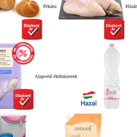
Pékáru
Húsá
Alapvető élelmiszerek