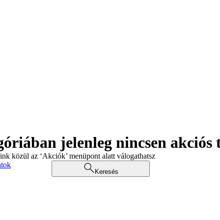
góriában jelenleg nincsen akciós
aink közül az ‘Akciók’ menüpont alatt válogathatsz
atok
Keresés