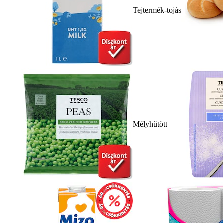
Tejtermék-tojás
Mélyhűtött