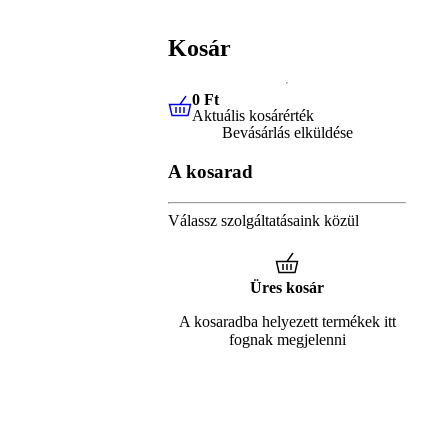
Kosár
0 Ft
Aktuális kosárérték
0 Ft
Aktuális kosárérték
Bevásárlás elküldése
A kosarad
Válassz szolgáltatásaink közül
Üres kosár
A kosaradba helyezett termékek itt
fognak megjelenni