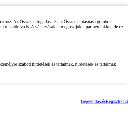
zokhoz. Az Összes elfogadása és az Összes elutasítása gombok
inkre kattintva is. A választásaidat megosztjuk a partnereinkkel, de ez
zemélyre szabott hirdetések és tartalmak, hirdetések és tartalmak
Bejelentkezés
Regisztráció