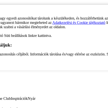
vagy egyedi azonosítókat tárolunk a készülékeden, és hozzáférhetünk a
ve ugyanezt bármikor megteheted az
Adatkezelési és Cookie tájékoztató
l
uk szabni a vásárlási élményedet az oldalon.
ó Süti beállítások linkre kattintva.
áljuk:
zonosítás céljából. Információk tárolása és/vagy elérése az eszközön. S
ne Club
Inspirációk
Nyár