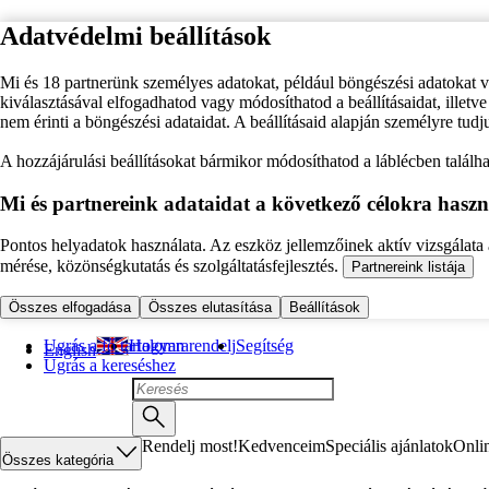
Adatvédelmi beállítások
Mi és 18 partnerünk személyes adatokat, például böngészési adatokat 
kiválasztásával elfogadhatod vagy módosíthatod a beállításaidat, illet
nem érinti a böngészési adataidat. A beállításaid alapján személyre tudj
A hozzájárulási beállításokat bármikor módosíthatod a láblécben találhat
Mi és partnereink adataidat a következő célokra haszn
Pontos helyadatok használata. Az eszköz jellemzőinek aktív vizsgálata a
mérése, közönségkutatás és szolgáltatásfejlesztés.
Partnereink listája
Összes elfogadása
Összes elutasítása
Beállítások
Ugrás a fő tartalomra
Hogyan rendelj
Segítség
English
Ugrás a kereséshez
Rendelj most!
Kedvenceim
Speciális ajánlatok
Onli
Összes kategória