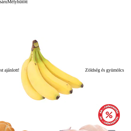
sáru
Mélyhűtött
t ajánlott!
Zöldség és gyümölcs