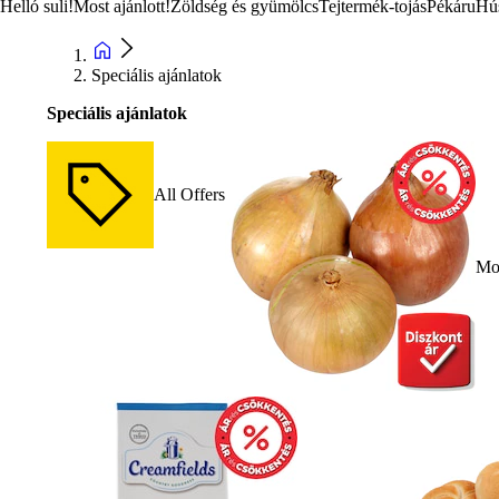
Helló suli!
Most ajánlott!
Zöldség és gyümölcs
Tejtermék-tojás
Pékáru
Hú
Speciális ajánlatok
Speciális ajánlatok
All Offers
Mos