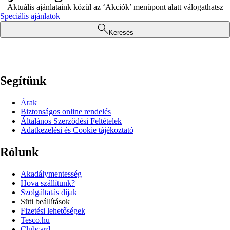
Aktuális ajánlataink közül az ‘Akciók’ menüpont alatt válogathatsz
Speciális ajánlatok
Keresés
Segítünk
Árak
Biztonságos online rendelés
Általános Szerződési Feltételek
Adatkezelési és Cookie tájékoztató
Rólunk
Akadálymentesség
Hova szállítunk?
Szolgáltatás díjak
Süti beállítások
Fizetési lehetőségek
Tesco.hu
Clubcard