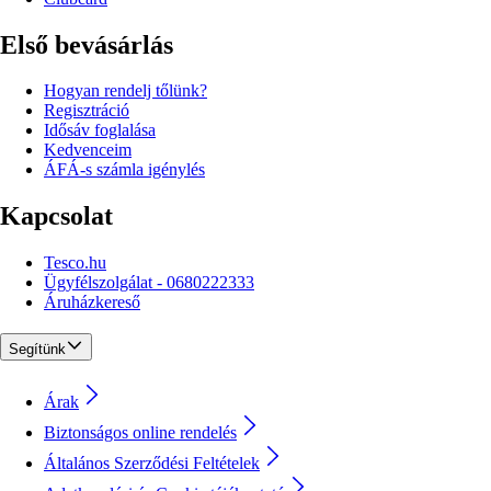
Első bevásárlás
Hogyan rendelj tőlünk?
Regisztráció
Idősáv foglalása
Kedvenceim
ÁFÁ-s számla igénylés
Kapcsolat
Tesco.hu
Ügyfélszolgálat - 0680222333
Áruházkereső
Segítünk
Árak
Biztonságos online rendelés
Általános Szerződési Feltételek