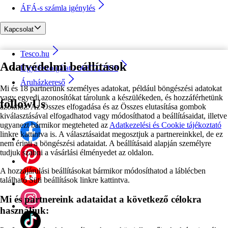
ÁFÁ-s számla igénylés
Kapcsolat
Tesco.hu
Adatvédelmi beállítások
Ügyfélszolgálat - 0680222333
Áruházkereső
Mi és 18 partnerünk személyes adatokat, például böngészési adatokat
vagy egyedi azonosítókat tárolunk a készülékeden, és hozzáférhetünk
followUs
azokhoz. Az Összes elfogadása és az Összes elutasítása gombok
kiválasztásával elfogadhatod vagy módosíthatod a beállításaidat, illetve
ugyanezt bármikor megteheted az
Adatkezelési és Cookie tájékoztató
linkre kattintva is. A választásaidat megosztjuk a partnereinkkel, de ez
nem érinti a böngészési adataidat. A beállításaid alapján személyre
tudjuk szabni a vásárlási élményedet az oldalon.
A hozzájárulási beállításokat bármikor módosíthatod a láblécben
található Süti beállítások linkre kattintva.
Mi és partnereink adataidat a következő célokra
használjuk: