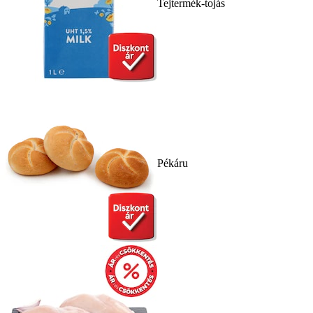
Tejtermék-tojás
Pékáru