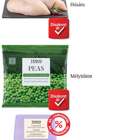
Húsáru
Mélyhűtött