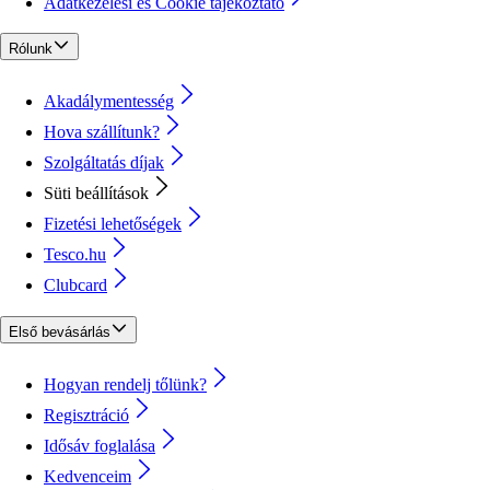
Adatkezelési és Cookie tájékoztató
Rólunk
Akadálymentesség
Hova szállítunk?
Szolgáltatás díjak
Süti beállítások
Fizetési lehetőségek
Tesco.hu
Clubcard
Első bevásárlás
Hogyan rendelj tőlünk?
Regisztráció
Idősáv foglalása
Kedvenceim