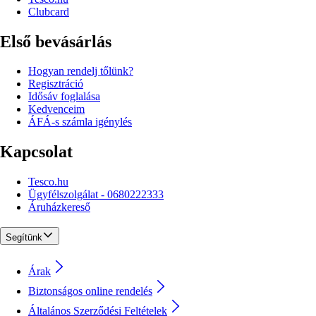
Clubcard
Első bevásárlás
Hogyan rendelj tőlünk?
Regisztráció
Idősáv foglalása
Kedvenceim
ÁFÁ-s számla igénylés
Kapcsolat
Tesco.hu
Ügyfélszolgálat - 0680222333
Áruházkereső
Segítünk
Árak
Biztonságos online rendelés
Általános Szerződési Feltételek