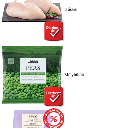
Húsáru
Mélyhűtött