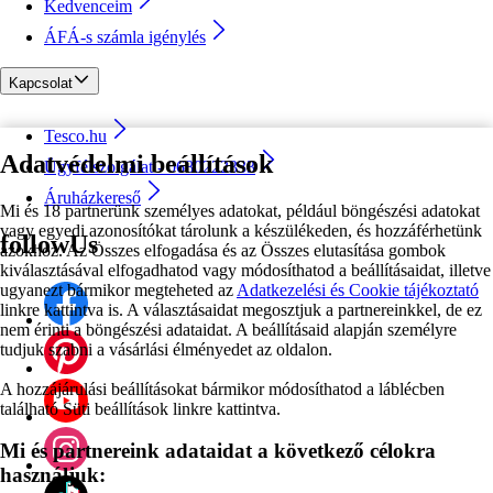
Kedvenceim
ÁFÁ-s számla igénylés
Kapcsolat
Tesco.hu
Adatvédelmi beállítások
Ügyfélszolgálat - 0680222333
Áruházkereső
Mi és 18 partnerünk személyes adatokat, például böngészési adatokat
vagy egyedi azonosítókat tárolunk a készülékeden, és hozzáférhetünk
followUs
azokhoz. Az Összes elfogadása és az Összes elutasítása gombok
kiválasztásával elfogadhatod vagy módosíthatod a beállításaidat, illetve
ugyanezt bármikor megteheted az
Adatkezelési és Cookie tájékoztató
linkre kattintva is. A választásaidat megosztjuk a partnereinkkel, de ez
nem érinti a böngészési adataidat. A beállításaid alapján személyre
tudjuk szabni a vásárlási élményedet az oldalon.
A hozzájárulási beállításokat bármikor módosíthatod a láblécben
található Süti beállítások linkre kattintva.
Mi és partnereink adataidat a következő célokra
használjuk: