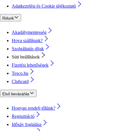
Adatkezelési és Cookie tájékoztató
Rólunk
Akadálymentesség
Hova szállítunk?
Szolgáltatás díjak
Süti beállítások
Fizetési lehetőségek
Tesco.hu
Clubcard
Első bevásárlás
Hogyan rendelj tőlünk?
Regisztráció
Idősáv foglalása