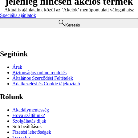
jelenleg nincsen akciós termék
Aktuális ajánlataink közül az ‘Akciók’ menüpont alatt válogathatsz
Speciális ajánlatok
Keresés
Segítünk
Árak
Biztonságos online rendelés
Általános Szerződési Feltételek
Adatkezelési és Cookie tájékoztató
Rólunk
Akadálymentesség
Hova szállítunk?
Szolgáltatás díjak
Süti beállítások
Fizetési lehetőségek
Tesco.hu