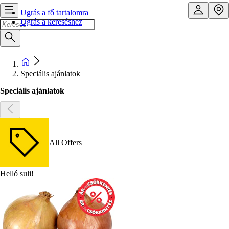
Ugrás a fő tartalomra
Ugrás a kereséshez
Speciális ajánlatok
Speciális ajánlatok
All Offers
Helló suli!