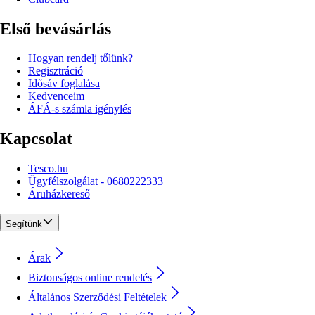
Első bevásárlás
Hogyan rendelj tőlünk?
Regisztráció
Idősáv foglalása
Kedvenceim
ÁFÁ-s számla igénylés
Kapcsolat
Tesco.hu
Ügyfélszolgálat - 0680222333
Áruházkereső
Segítünk
Árak
Biztonságos online rendelés
Általános Szerződési Feltételek