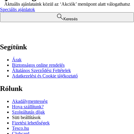
Aktuális ajánlataink közül az ‘Akciók’ menüpont alatt válogathatsz
Speciális ajánlatok
Keresés
Segítünk
Árak
Biztonságos online rendelés
Általános Szerződési Feltételek
Adatkezelési és Cookie tájékoztató
Rólunk
Akadálymentesség
Hova szállítunk?
Szolgáltatás díjak
Süti beállítások
Fizetési lehetőségek
Tesco.hu
Clubcard