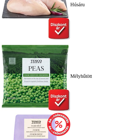
Húsáru
Mélyhűtött