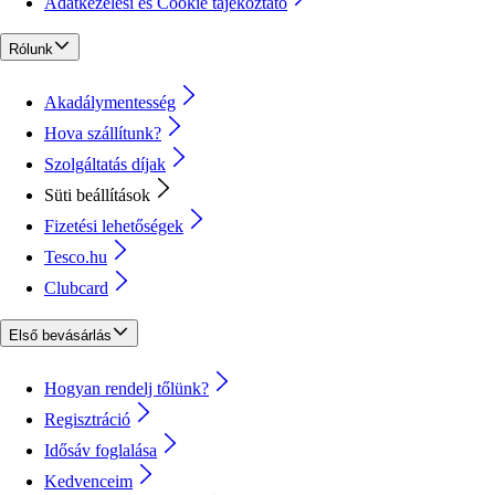
Adatkezelési és Cookie tájékoztató
Rólunk
Akadálymentesség
Hova szállítunk?
Szolgáltatás díjak
Süti beállítások
Fizetési lehetőségek
Tesco.hu
Clubcard
Első bevásárlás
Hogyan rendelj tőlünk?
Regisztráció
Idősáv foglalása
Kedvenceim