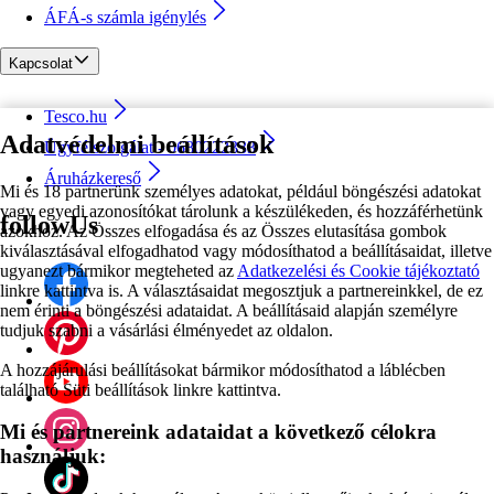
ÁFÁ-s számla igénylés
Kapcsolat
Tesco.hu
Adatvédelmi beállítások
Ügyfélszolgálat - 0680222333
Áruházkereső
Mi és 18 partnerünk személyes adatokat, például böngészési adatokat
vagy egyedi azonosítókat tárolunk a készülékeden, és hozzáférhetünk
followUs
azokhoz. Az Összes elfogadása és az Összes elutasítása gombok
kiválasztásával elfogadhatod vagy módosíthatod a beállításaidat, illetve
ugyanezt bármikor megteheted az
Adatkezelési és Cookie tájékoztató
linkre kattintva is. A választásaidat megosztjuk a partnereinkkel, de ez
nem érinti a böngészési adataidat. A beállításaid alapján személyre
tudjuk szabni a vásárlási élményedet az oldalon.
A hozzájárulási beállításokat bármikor módosíthatod a láblécben
található Süti beállítások linkre kattintva.
Mi és partnereink adataidat a következő célokra
használjuk: