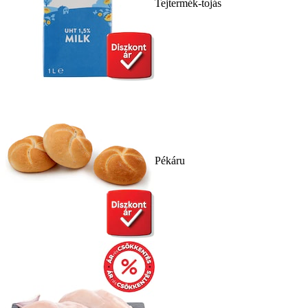
Tejtermék-tojás
Pékáru