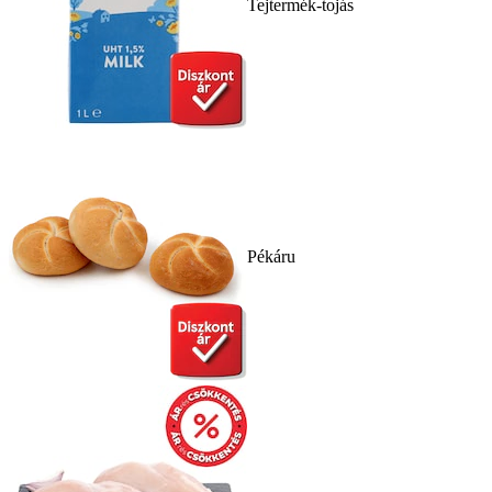
Tejtermék-tojás
Pékáru