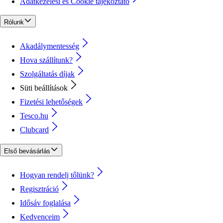
Adatkezelési és Cookie tájékoztató
Rólunk
Akadálymentesség
Hova szállítunk?
Szolgáltatás díjak
Süti beállítások
Fizetési lehetőségek
Tesco.hu
Clubcard
Első bevásárlás
Hogyan rendelj tőlünk?
Regisztráció
Idősáv foglalása
Kedvenceim