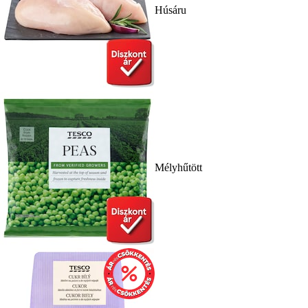
Húsáru
Mélyhűtött