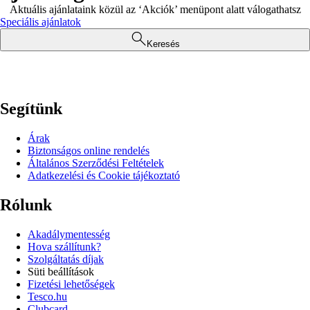
Aktuális ajánlataink közül az ‘Akciók’ menüpont alatt válogathatsz
Speciális ajánlatok
Keresés
Segítünk
Árak
Biztonságos online rendelés
Általános Szerződési Feltételek
Adatkezelési és Cookie tájékoztató
Rólunk
Akadálymentesség
Hova szállítunk?
Szolgáltatás díjak
Süti beállítások
Fizetési lehetőségek
Tesco.hu
Clubcard