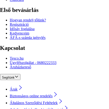
Első bevásárlás
Hogyan rendelj tőlünk?
Regisztráció
Idősáv foglalása
Kedvenceim
ÁFÁ-s számla igénylés
Kapcsolat
Tesco.hu
Ügyfélszolgálat - 0680222333
Áruházkereső
Segítünk
Árak
Biztonságos online rendelés
Általános Szerződési Feltételek