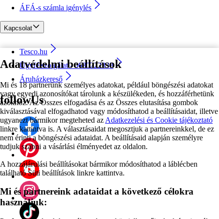
ÁFÁ-s számla igénylés
Kapcsolat
Tesco.hu
Adatvédelmi beállítások
Ügyfélszolgálat - 0680222333
Áruházkereső
Mi és 18 partnerünk személyes adatokat, például böngészési adatokat
vagy egyedi azonosítókat tárolunk a készülékeden, és hozzáférhetünk
followUs
azokhoz. Az Összes elfogadása és az Összes elutasítása gombok
kiválasztásával elfogadhatod vagy módosíthatod a beállításaidat, illetve
ugyanezt bármikor megteheted az
Adatkezelési és Cookie tájékoztató
linkre kattintva is. A választásaidat megosztjuk a partnereinkkel, de ez
nem érinti a böngészési adataidat. A beállításaid alapján személyre
tudjuk szabni a vásárlási élményedet az oldalon.
A hozzájárulási beállításokat bármikor módosíthatod a láblécben
található Süti beállítások linkre kattintva.
Mi és partnereink adataidat a következő célokra
használjuk: