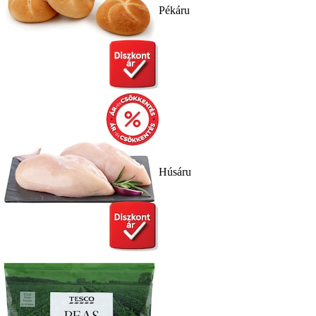
Pékáru
Húsáru