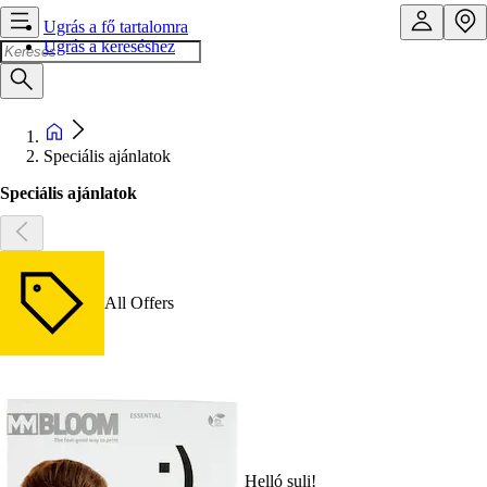
Ugrás a fő tartalomra
Ugrás a kereséshez
Speciális ajánlatok
Speciális ajánlatok
All Offers
Helló suli!