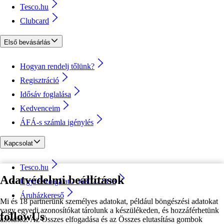
Tesco.hu
Clubcard
Első bevásárlás
Hogyan rendelj tőlünk?
Regisztráció
Idősáv foglalása
Kedvenceim
ÁFÁ-s számla igénylés
Kapcsolat
Tesco.hu
Adatvédelmi beállítások
Ügyfélszolgálat - 0680222333
Áruházkereső
Mi és 18 partnerünk személyes adatokat, például böngészési adatokat
vagy egyedi azonosítókat tárolunk a készülékeden, és hozzáférhetünk
followUs
azokhoz. Az Összes elfogadása és az Összes elutasítása gombok