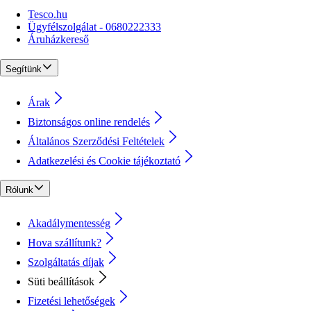
Tesco.hu
Ügyfélszolgálat - 0680222333
Áruházkereső
Segítünk
Árak
Biztonságos online rendelés
Általános Szerződési Feltételek
Adatkezelési és Cookie tájékoztató
Rólunk
Akadálymentesség
Hova szállítunk?
Szolgáltatás díjak
Süti beállítások
Fizetési lehetőségek