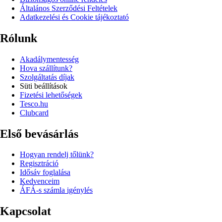
Általános Szerződési Feltételek
Adatkezelési és Cookie tájékoztató
Rólunk
Akadálymentesség
Hova szállítunk?
Szolgáltatás díjak
Süti beállítások
Fizetési lehetőségek
Tesco.hu
Clubcard
Első bevásárlás
Hogyan rendelj tőlünk?
Regisztráció
Idősáv foglalása
Kedvenceim
ÁFÁ-s számla igénylés
Kapcsolat