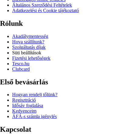
Általános Szerződési Feltételek
Adatkezelési és Cookie tájékoztató
Rólunk
Akadálymentesség
Hova szállítunk?
Szolgáltatás díjak
Süti beállítások
Fizetési lehetőségek
Tesco.hu
Clubcard
Első bevásárlás
Hogyan rendelj tőlünk?
Regisztráció
Idősáv foglalása
Kedvenceim
ÁFÁ-s számla igénylés
Kapcsolat