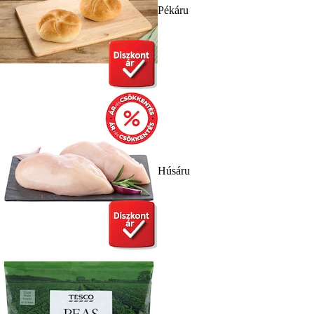
Pékáru
Húsáru