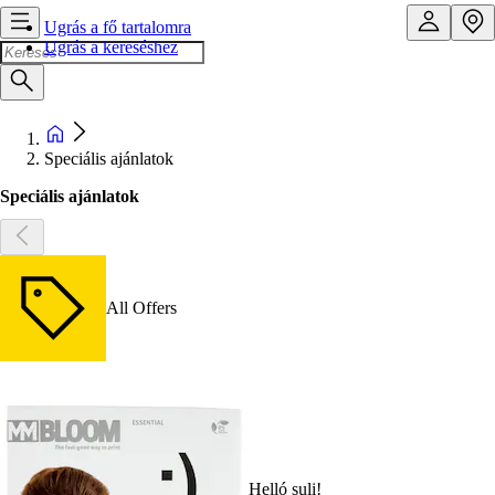
Ugrás a fő tartalomra
Ugrás a kereséshez
Speciális ajánlatok
Speciális ajánlatok
All Offers
Helló suli!