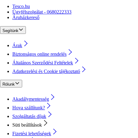
Tesco.hu
Ügyfélszolgálat - 0680222333
Áruházkereső
Segítünk
Árak
Biztonságos online rendelés
Általános Szerződési Feltételek
Adatkezelési és Cookie tájékoztató
Rólunk
Akadálymentesség
Hova szállítunk?
Szolgáltatás díjak
Süti beállítások
Fizetési lehetőségek