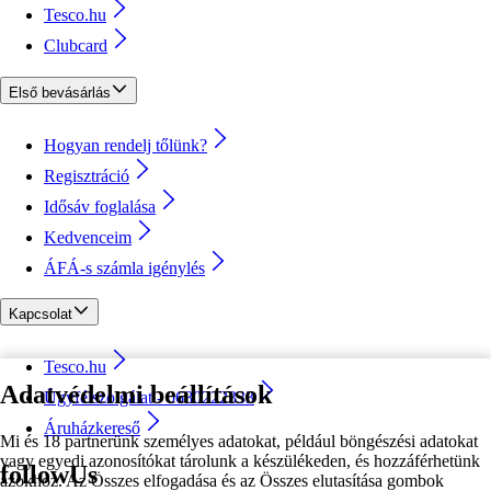
Tesco.hu
Clubcard
Első bevásárlás
Hogyan rendelj tőlünk?
Regisztráció
Idősáv foglalása
Kedvenceim
ÁFÁ-s számla igénylés
Kapcsolat
Tesco.hu
Adatvédelmi beállítások
Ügyfélszolgálat - 0680222333
Áruházkereső
Mi és 18 partnerünk személyes adatokat, például böngészési adatokat
vagy egyedi azonosítókat tárolunk a készülékeden, és hozzáférhetünk
followUs
azokhoz. Az Összes elfogadása és az Összes elutasítása gombok