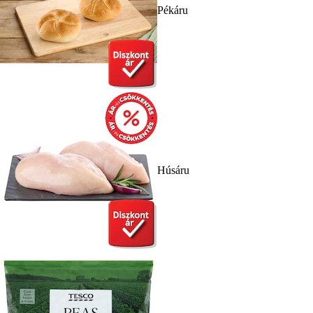
Pékáru
Húsáru