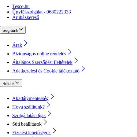
Tesco.hu
Ügyfélszolgálat - 0680222333
Áruházkereső
Segítünk
Árak
Biztonságos online rendelés
Általános Szerződési Feltételek
Adatkezelési és Cookie tájékoztató
Rólunk
Akadálymentesség
Hova szállítunk?
Szolgáltatás díjak
Süti beállítások
Fizetési lehetőségek