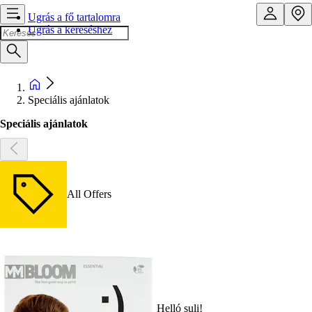
Ugrás a fő tartalomra
Ugrás a kereséshez
Speciális ajánlatok
Speciális ajánlatok
All Offers
Helló suli!