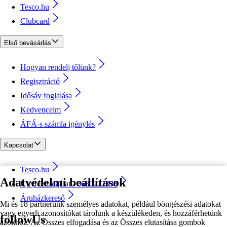
Tesco.hu
Clubcard
Első bevásárlás
Hogyan rendelj tőlünk?
Regisztráció
Idősáv foglalása
Kedvenceim
ÁFÁ-s számla igénylés
Kapcsolat
Tesco.hu
Adatvédelmi beállítások
Ügyfélszolgálat - 0680222333
Áruházkereső
Mi és 18 partnerünk személyes adatokat, például böngészési adatokat
vagy egyedi azonosítókat tárolunk a készülékeden, és hozzáférhetünk
followUs
azokhoz. Az Összes elfogadása és az Összes elutasítása gombok