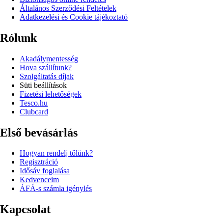
Általános Szerződési Feltételek
Adatkezelési és Cookie tájékoztató
Rólunk
Akadálymentesség
Hova szállítunk?
Szolgáltatás díjak
Süti beállítások
Fizetési lehetőségek
Tesco.hu
Clubcard
Első bevásárlás
Hogyan rendelj tőlünk?
Regisztráció
Idősáv foglalása
Kedvenceim
ÁFÁ-s számla igénylés
Kapcsolat