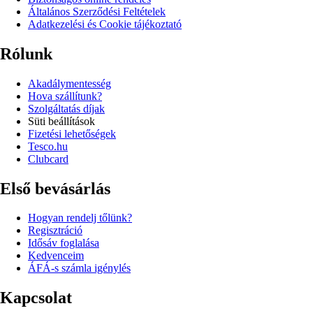
Általános Szerződési Feltételek
Adatkezelési és Cookie tájékoztató
Rólunk
Akadálymentesség
Hova szállítunk?
Szolgáltatás díjak
Süti beállítások
Fizetési lehetőségek
Tesco.hu
Clubcard
Első bevásárlás
Hogyan rendelj tőlünk?
Regisztráció
Idősáv foglalása
Kedvenceim
ÁFÁ-s számla igénylés
Kapcsolat