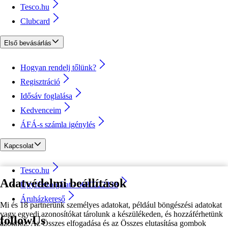
Tesco.hu
Clubcard
Első bevásárlás
Hogyan rendelj tőlünk?
Regisztráció
Idősáv foglalása
Kedvenceim
ÁFÁ-s számla igénylés
Kapcsolat
Tesco.hu
Adatvédelmi beállítások
Ügyfélszolgálat - 0680222333
Áruházkereső
Mi és 18 partnerünk személyes adatokat, például böngészési adatokat
vagy egyedi azonosítókat tárolunk a készülékeden, és hozzáférhetünk
followUs
azokhoz. Az Összes elfogadása és az Összes elutasítása gombok