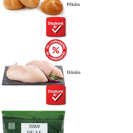
Pékáru
Húsáru