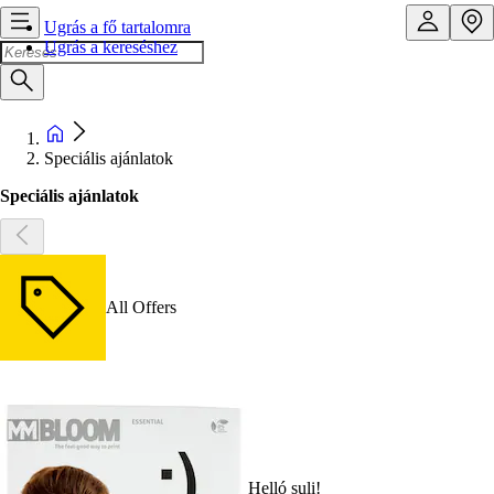
Ugrás a fő tartalomra
Ugrás a kereséshez
Speciális ajánlatok
Speciális ajánlatok
All Offers
Helló suli!