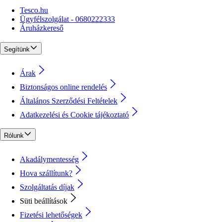
Tesco.hu
Ügyfélszolgálat - 0680222333
Áruházkereső
Segítünk
Árak
Biztonságos online rendelés
Általános Szerződési Feltételek
Adatkezelési és Cookie tájékoztató
Rólunk
Akadálymentesség
Hova szállítunk?
Szolgáltatás díjak
Süti beállítások
Fizetési lehetőségek