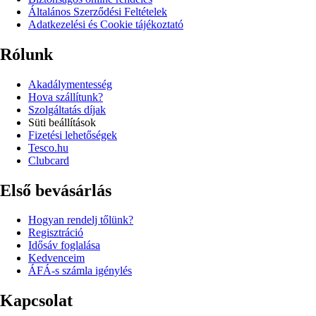
Általános Szerződési Feltételek
Adatkezelési és Cookie tájékoztató
Rólunk
Akadálymentesség
Hova szállítunk?
Szolgáltatás díjak
Süti beállítások
Fizetési lehetőségek
Tesco.hu
Clubcard
Első bevásárlás
Hogyan rendelj tőlünk?
Regisztráció
Idősáv foglalása
Kedvenceim
ÁFÁ-s számla igénylés
Kapcsolat