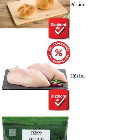
Pékáru
Húsáru