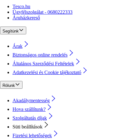
Tesco.hu
Ügyfélszolgálat - 0680222333
Áruházkereső
Segítünk
Árak
Biztonságos online rendelés
Általános Szerződési Feltételek
Adatkezelési és Cookie tájékoztató
Rólunk
Akadálymentesség
Hova szállítunk?
Szolgáltatás díjak
Süti beállítások
Fizetési lehetőségek