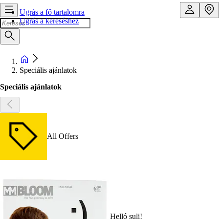
Ugrás a fő tartalomra
Ugrás a kereséshez
Speciális ajánlatok
Speciális ajánlatok
All Offers
Helló suli!