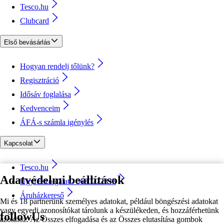
Tesco.hu
Clubcard
Első bevásárlás
Hogyan rendelj tőlünk?
Regisztráció
Idősáv foglalása
Kedvenceim
ÁFÁ-s számla igénylés
Kapcsolat
Tesco.hu
Adatvédelmi beállítások
Ügyfélszolgálat - 0680222333
Áruházkereső
Mi és 18 partnerünk személyes adatokat, például böngészési adatokat
vagy egyedi azonosítókat tárolunk a készülékeden, és hozzáférhetünk
followUs
azokhoz. Az Összes elfogadása és az Összes elutasítása gombok