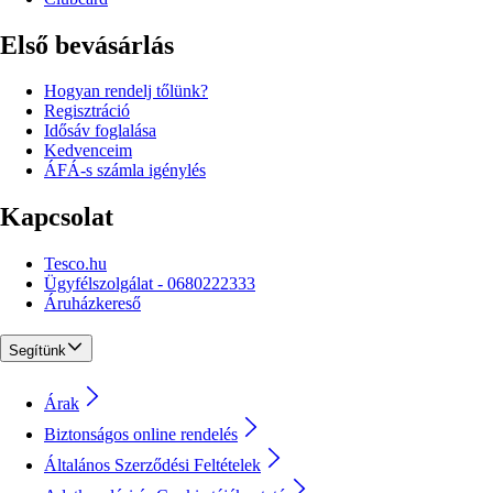
Első bevásárlás
Hogyan rendelj tőlünk?
Regisztráció
Idősáv foglalása
Kedvenceim
ÁFÁ-s számla igénylés
Kapcsolat
Tesco.hu
Ügyfélszolgálat - 0680222333
Áruházkereső
Segítünk
Árak
Biztonságos online rendelés
Általános Szerződési Feltételek