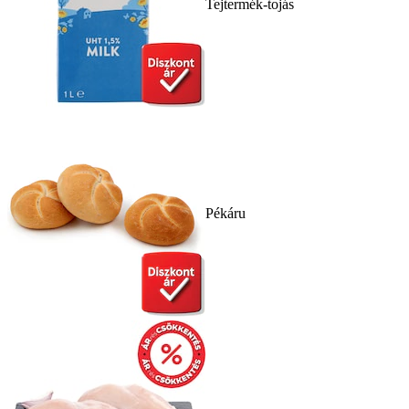
Tejtermék-tojás
Pékáru