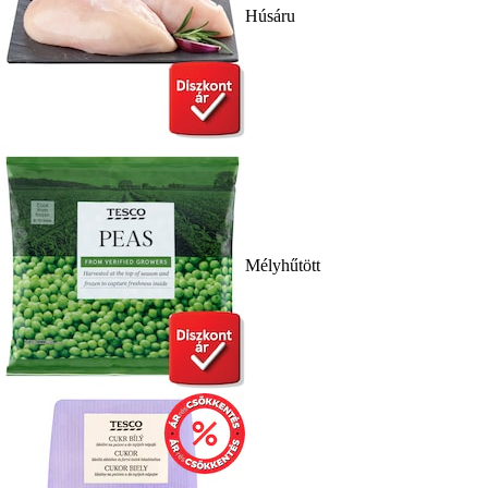
Húsáru
Mélyhűtött