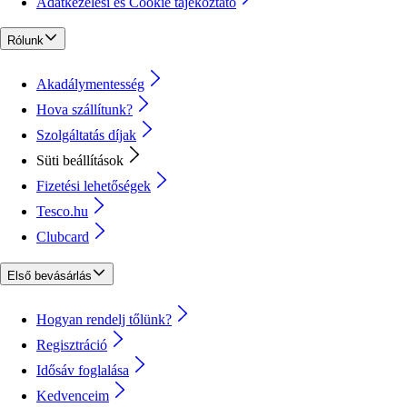
Adatkezelési és Cookie tájékoztató
Rólunk
Akadálymentesség
Hova szállítunk?
Szolgáltatás díjak
Süti beállítások
Fizetési lehetőségek
Tesco.hu
Clubcard
Első bevásárlás
Hogyan rendelj tőlünk?
Regisztráció
Idősáv foglalása
Kedvenceim