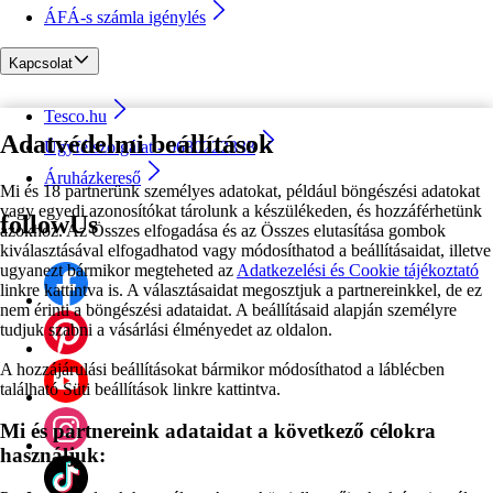
ÁFÁ-s számla igénylés
Kapcsolat
Tesco.hu
Adatvédelmi beállítások
Ügyfélszolgálat - 0680222333
Áruházkereső
Mi és 18 partnerünk személyes adatokat, például böngészési adatokat
vagy egyedi azonosítókat tárolunk a készülékeden, és hozzáférhetünk
followUs
azokhoz. Az Összes elfogadása és az Összes elutasítása gombok
kiválasztásával elfogadhatod vagy módosíthatod a beállításaidat, illetve
ugyanezt bármikor megteheted az
Adatkezelési és Cookie tájékoztató
linkre kattintva is. A választásaidat megosztjuk a partnereinkkel, de ez
nem érinti a böngészési adataidat. A beállításaid alapján személyre
tudjuk szabni a vásárlási élményedet az oldalon.
A hozzájárulási beállításokat bármikor módosíthatod a láblécben
található Süti beállítások linkre kattintva.
Mi és partnereink adataidat a következő célokra
használjuk: