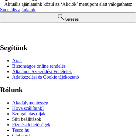
Aktuális ajánlataink közül az ‘Akciók’ menüpont alatt válogathatsz
Speciális ajánlatok
Keresés
Segítünk
Árak
Biztonságos online rendelés
Általános Szerződési Feltételek
Adatkezelési és Cookie tájékoztató
Rólunk
Akadálymentesség
Hova szállítunk?
Szolgáltatás díjak
Süti beállítások
Fizetési lehetőségek
Tesco.hu
Clubcard