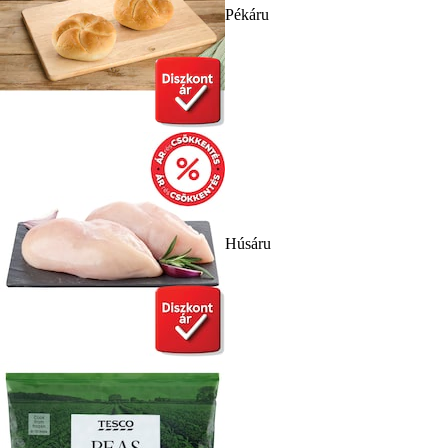
Pékáru
Húsáru