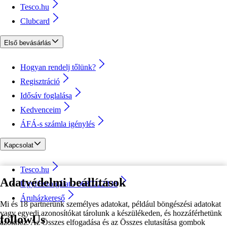
Tesco.hu
Clubcard
Első bevásárlás
Hogyan rendelj tőlünk?
Regisztráció
Idősáv foglalása
Kedvenceim
ÁFÁ-s számla igénylés
Kapcsolat
Tesco.hu
Adatvédelmi beállítások
Ügyfélszolgálat - 0680222333
Áruházkereső
Mi és 18 partnerünk személyes adatokat, például böngészési adatokat
vagy egyedi azonosítókat tárolunk a készülékeden, és hozzáférhetünk
followUs
azokhoz. Az Összes elfogadása és az Összes elutasítása gombok