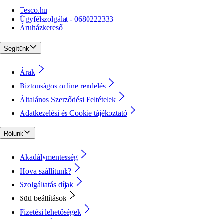
Tesco.hu
Ügyfélszolgálat - 0680222333
Áruházkereső
Segítünk
Árak
Biztonságos online rendelés
Általános Szerződési Feltételek
Adatkezelési és Cookie tájékoztató
Rólunk
Akadálymentesség
Hova szállítunk?
Szolgáltatás díjak
Süti beállítások
Fizetési lehetőségek