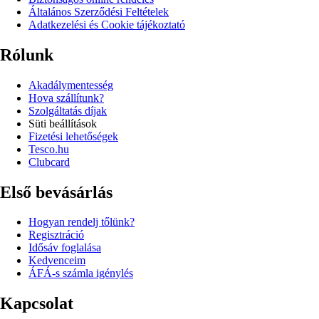
Általános Szerződési Feltételek
Adatkezelési és Cookie tájékoztató
Rólunk
Akadálymentesség
Hova szállítunk?
Szolgáltatás díjak
Süti beállítások
Fizetési lehetőségek
Tesco.hu
Clubcard
Első bevásárlás
Hogyan rendelj tőlünk?
Regisztráció
Idősáv foglalása
Kedvenceim
ÁFÁ-s számla igénylés
Kapcsolat