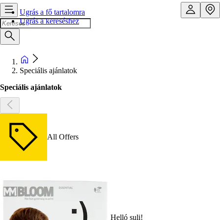
Ugrás a fő tartalomra
Ugrás a kereséshez
Speciális ajánlatok
Speciális ajánlatok
All Offers
Helló suli!