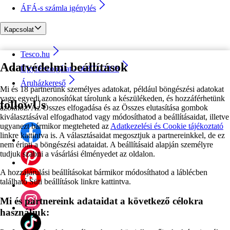
ÁFÁ-s számla igénylés
Kapcsolat
Tesco.hu
Adatvédelmi beállítások
Ügyfélszolgálat - 0680222333
Áruházkereső
Mi és 18 partnerünk személyes adatokat, például böngészési adatokat
vagy egyedi azonosítókat tárolunk a készülékeden, és hozzáférhetünk
followUs
azokhoz. Az Összes elfogadása és az Összes elutasítása gombok
kiválasztásával elfogadhatod vagy módosíthatod a beállításaidat, illetve
ugyanezt bármikor megteheted az
Adatkezelési és Cookie tájékoztató
linkre kattintva is. A választásaidat megosztjuk a partnereinkkel, de ez
nem érinti a böngészési adataidat. A beállításaid alapján személyre
tudjuk szabni a vásárlási élményedet az oldalon.
A hozzájárulási beállításokat bármikor módosíthatod a láblécben
található Süti beállítások linkre kattintva.
Mi és partnereink adataidat a következő célokra
használjuk: