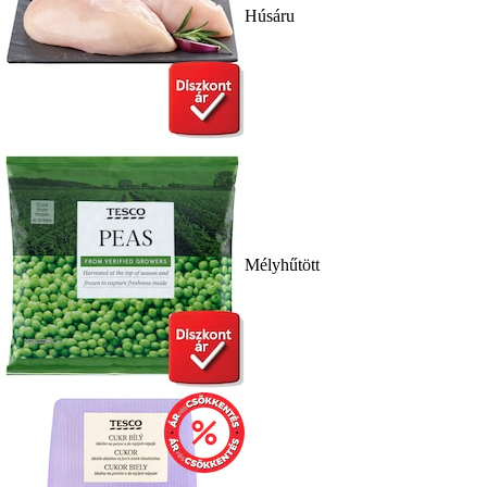
Húsáru
Mélyhűtött