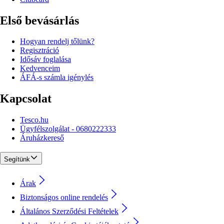
Első bevásárlás
Hogyan rendelj tőlünk?
Regisztráció
Idősáv foglalása
Kedvenceim
ÁFÁ-s számla igénylés
Kapcsolat
Tesco.hu
Ügyfélszolgálat - 0680222333
Áruházkereső
Segítünk
Árak
Biztonságos online rendelés
Általános Szerződési Feltételek