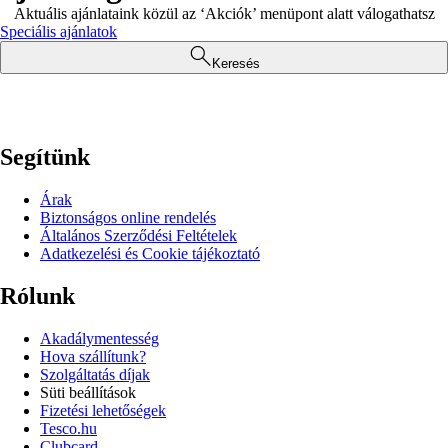
Aktuális ajánlataink közül az ‘Akciók’ menüpont alatt válogathatsz
Speciális ajánlatok
Keresés
Segítünk
Árak
Biztonságos online rendelés
Általános Szerződési Feltételek
Adatkezelési és Cookie tájékoztató
Rólunk
Akadálymentesség
Hova szállítunk?
Szolgáltatás díjak
Süti beállítások
Fizetési lehetőségek
Tesco.hu
Clubcard