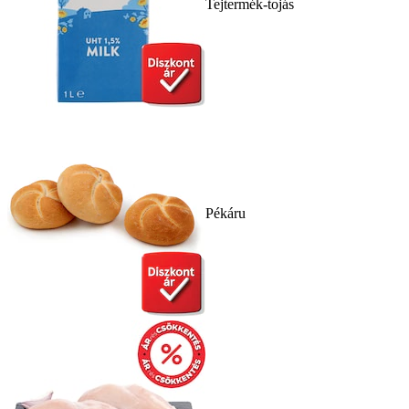
Tejtermék-tojás
Pékáru