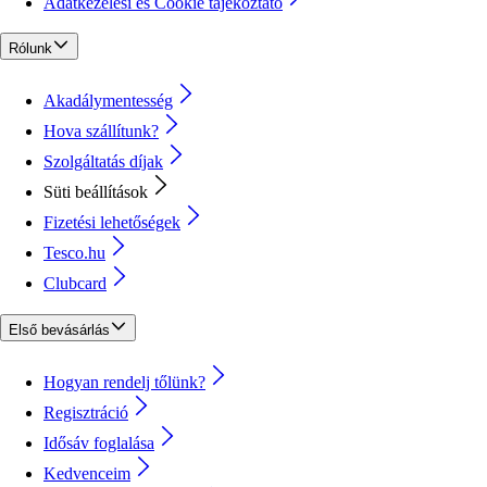
Adatkezelési és Cookie tájékoztató
Rólunk
Akadálymentesség
Hova szállítunk?
Szolgáltatás díjak
Süti beállítások
Fizetési lehetőségek
Tesco.hu
Clubcard
Első bevásárlás
Hogyan rendelj tőlünk?
Regisztráció
Idősáv foglalása
Kedvenceim