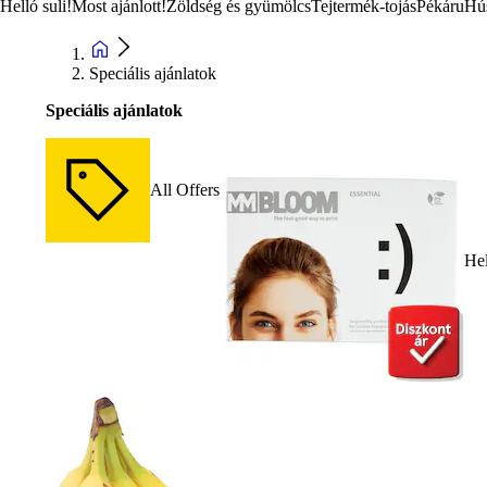
Helló suli!
Most ajánlott!
Zöldség és gyümölcs
Tejtermék-tojás
Pékáru
Hú
Speciális ajánlatok
Speciális ajánlatok
All Offers
Hel