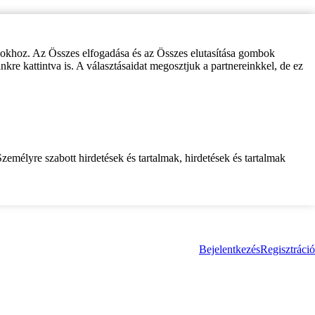
zokhoz. Az Összes elfogadása és az Összes elutasítása gombok
inkre kattintva is. A választásaidat megosztjuk a partnereinkkel, de ez
zemélyre szabott hirdetések és tartalmak, hirdetések és tartalmak
Bejelentkezés
Regisztráció