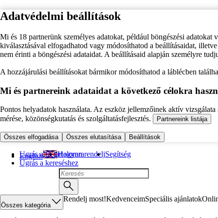
Adatvédelmi beállítások
Mi és 18 partnerünk személyes adatokat, például böngészési adatokat 
kiválasztásával elfogadhatod vagy módosíthatod a beállításaidat, illet
nem érinti a böngészési adataidat. A beállításaid alapján személyre tudj
A hozzájárulási beállításokat bármikor módosíthatod a láblécben találhat
Mi és partnereink adataidat a következő célokra haszn
Pontos helyadatok használata. Az eszköz jellemzőinek aktív vizsgálata a
mérése, közönségkutatás és szolgáltatásfejlesztés.
Partnereink listája
Összes elfogadása
Összes elutasítása
Beállítások
Ugrás a fő tartalomra
Hogyan rendelj
Segítség
English
Ugrás a kereséshez
Rendelj most!
Kedvenceim
Speciális ajánlatok
Onli
Összes kategória