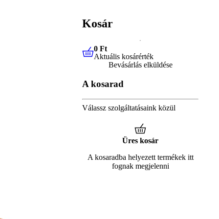
Kosár
0 Ft
Aktuális kosárérték
0 Ft
Aktuális kosárérték
Bevásárlás elküldése
A kosarad
Válassz szolgáltatásaink közül
Üres kosár
A kosaradba helyezett termékek itt
fognak megjelenni