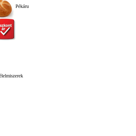
Pékáru
élelmiszerek