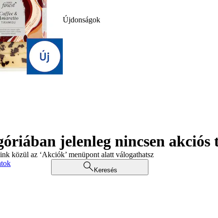
Újdonságok
góriában jelenleg nincsen akciós
aink közül az ‘Akciók’ menüpont alatt válogathatsz
atok
Keresés