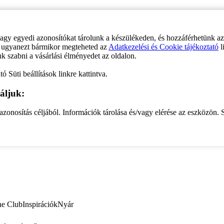
vagy egyedi azonosítókat tárolunk a készülékeden, és hozzáférhetünk a
ve ugyanezt bármikor megteheted az
Adatkezelési és Cookie tájékoztató
l
uk szabni a vásárlási élményedet az oldalon.
ó Süti beállítások linkre kattintva.
áljuk:
zonosítás céljából. Információk tárolása és/vagy elérése az eszközön. S
ne Club
Inspirációk
Nyár