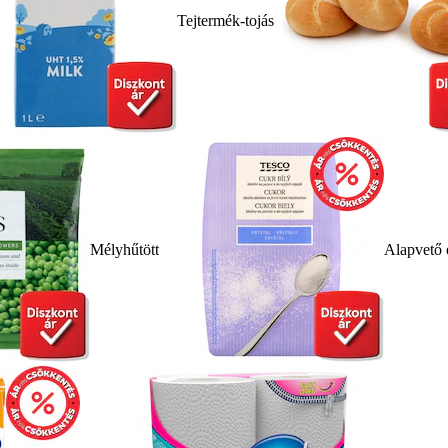
Tejtermék-tojás
Mélyhűtött
Alapvető 