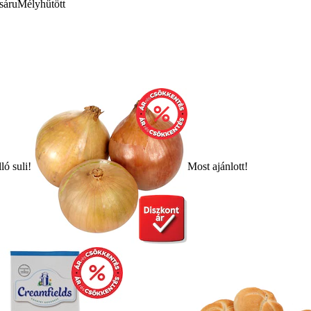
sáru
Mélyhűtött
ló suli!
Most ajánlott!