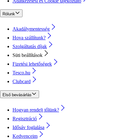
Adatkezelési és Cookie tájékoztató
Rólunk
Akadálymentesség
Hova szállítunk?
Szolgáltatás díjak
Süti beállítások
Fizetési lehetőségek
Tesco.hu
Clubcard
Első bevásárlás
Hogyan rendelj tőlünk?
Regisztráció
Idősáv foglalása
Kedvenceim