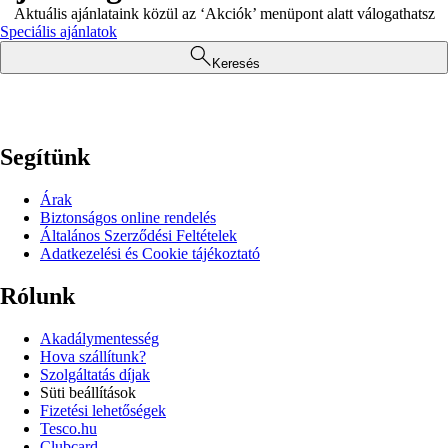
Aktuális ajánlataink közül az ‘Akciók’ menüpont alatt válogathatsz
Speciális ajánlatok
Keresés
Segítünk
Árak
Biztonságos online rendelés
Általános Szerződési Feltételek
Adatkezelési és Cookie tájékoztató
Rólunk
Akadálymentesség
Hova szállítunk?
Szolgáltatás díjak
Süti beállítások
Fizetési lehetőségek
Tesco.hu
Clubcard