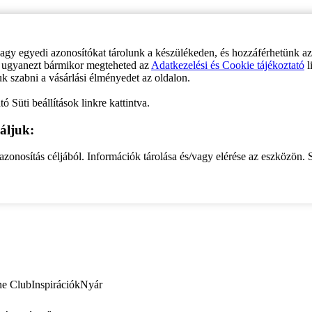
vagy egyedi azonosítókat tárolunk a készülékeden, és hozzáférhetünk a
ve ugyanezt bármikor megteheted az
Adatkezelési és Cookie tájékoztató
l
uk szabni a vásárlási élményedet az oldalon.
ó Süti beállítások linkre kattintva.
áljuk:
zonosítás céljából. Információk tárolása és/vagy elérése az eszközön. S
ne Club
Inspirációk
Nyár