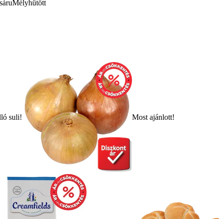
sáru
Mélyhűtött
ló suli!
Most ajánlott!