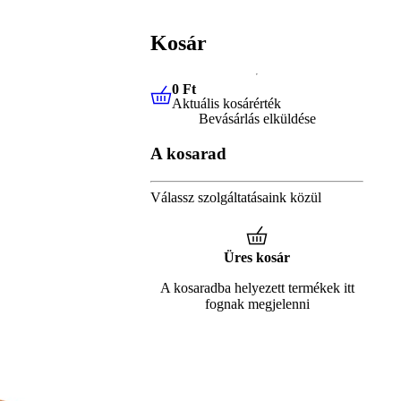
Kosár
0 Ft
Aktuális kosárérték
0 Ft
Aktuális kosárérték
Bevásárlás elküldése
A kosarad
Válassz szolgáltatásaink közül
Üres kosár
A kosaradba helyezett termékek itt
fognak megjelenni