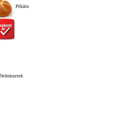
Pékáru
élelmiszerek