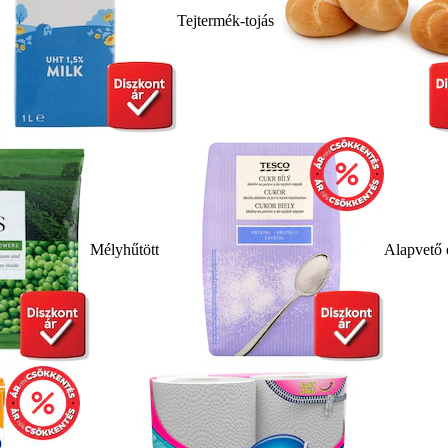
Tejtermék-tojás
Mélyhűtött
Alapvető 