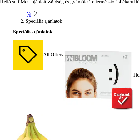
Helló suli!
Most ajánlott!
Zöldség és gyümölcs
Tejtermék-tojás
Pékáru
Hú
Speciális ajánlatok
Speciális ajánlatok
All Offers
Hel