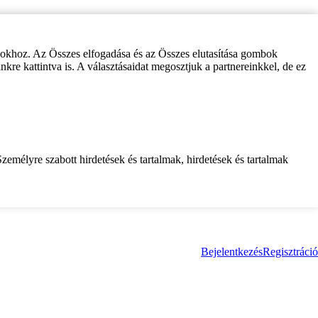
zokhoz. Az Összes elfogadása és az Összes elutasítása gombok
inkre kattintva is. A választásaidat megosztjuk a partnereinkkel, de ez
zemélyre szabott hirdetések és tartalmak, hirdetések és tartalmak
Bejelentkezés
Regisztráció