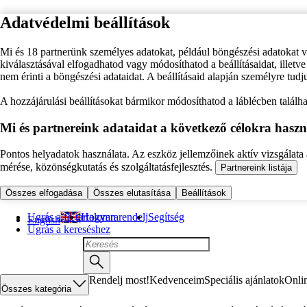
Adatvédelmi beállítások
Mi és 18 partnerünk személyes adatokat, például böngészési adatokat 
kiválasztásával elfogadhatod vagy módosíthatod a beállításaidat, illet
nem érinti a böngészési adataidat. A beállításaid alapján személyre tudj
A hozzájárulási beállításokat bármikor módosíthatod a láblécben találhat
Mi és partnereink adataidat a következő célokra haszn
Pontos helyadatok használata. Az eszköz jellemzőinek aktív vizsgálata a
mérése, közönségkutatás és szolgáltatásfejlesztés.
Partnereink listája
Összes elfogadása
Összes elutasítása
Beállítások
Ugrás a fő tartalomra
Hogyan rendelj
Segítség
English
Ugrás a kereséshez
Rendelj most!
Kedvenceim
Speciális ajánlatok
Onli
Összes kategória