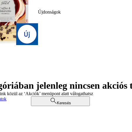
Újdonságok
góriában jelenleg nincsen akciós
aink közül az ‘Akciók’ menüpont alatt válogathatsz
atok
Keresés