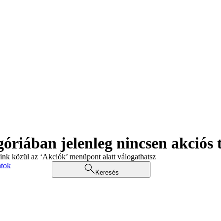
góriában jelenleg nincsen akciós
aink közül az ‘Akciók’ menüpont alatt válogathatsz
atok
Keresés