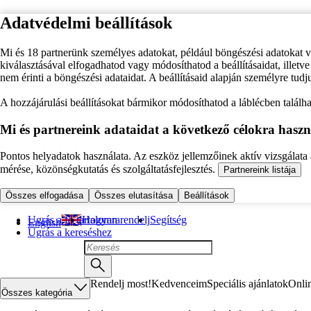
Adatvédelmi beállítások
Mi és 18 partnerünk személyes adatokat, például böngészési adatokat 
kiválasztásával elfogadhatod vagy módosíthatod a beállításaidat, illet
nem érinti a böngészési adataidat. A beállításaid alapján személyre tudj
A hozzájárulási beállításokat bármikor módosíthatod a láblécben találhat
Mi és partnereink adataidat a következő célokra haszn
Pontos helyadatok használata. Az eszköz jellemzőinek aktív vizsgálata a
mérése, közönségkutatás és szolgáltatásfejlesztés.
Partnereink listája
Összes elfogadása
Összes elutasítása
Beállítások
Ugrás a fő tartalomra
Hogyan rendelj
Segítség
English
Ugrás a kereséshez
Rendelj most!
Kedvenceim
Speciális ajánlatok
Onli
Összes kategória