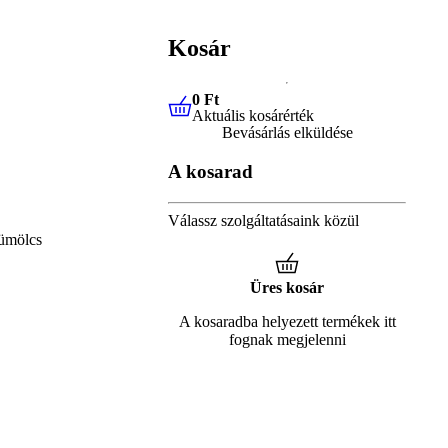
Kosár
0 Ft
Aktuális kosárérték
0 Ft
Aktuális kosárérték
Bevásárlás elküldése
A kosarad
Válassz szolgáltatásaink közül
ümölcs
Üres kosár
A kosaradba helyezett termékek itt
fognak megjelenni