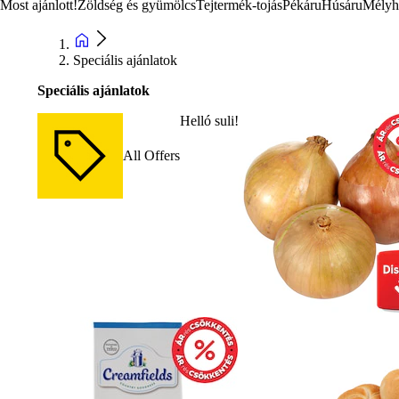
Most ajánlott!
Zöldség és gyümölcs
Tejtermék-tojás
Pékáru
Húsáru
Mélyh
Speciális ajánlatok
Speciális ajánlatok
Helló suli!
All Offers