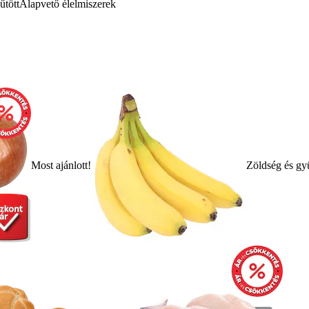
űtött
Alapvető élelmiszerek
Most ajánlott!
Zöldség és gy