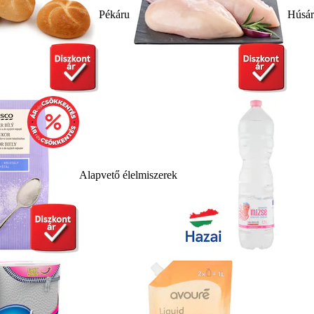
Pékáru
Húsá
Alapvető élelmiszerek