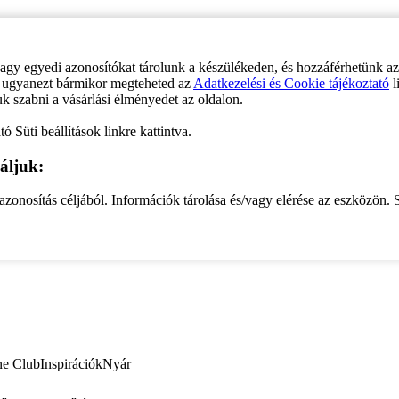
vagy egyedi azonosítókat tárolunk a készülékeden, és hozzáférhetünk a
ve ugyanezt bármikor megteheted az
Adatkezelési és Cookie tájékoztató
l
uk szabni a vásárlási élményedet az oldalon.
ó Süti beállítások linkre kattintva.
áljuk:
zonosítás céljából. Információk tárolása és/vagy elérése az eszközön. S
ne Club
Inspirációk
Nyár