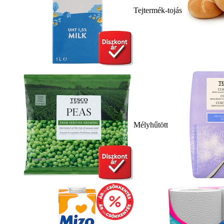
Tejtermék-tojás
Mélyhűtött