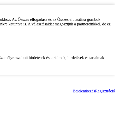
zokhoz. Az Összes elfogadása és az Összes elutasítása gombok
inkre kattintva is. A választásaidat megosztjuk a partnereinkkel, de ez
zemélyre szabott hirdetések és tartalmak, hirdetések és tartalmak
Bejelentkezés
Regisztráció