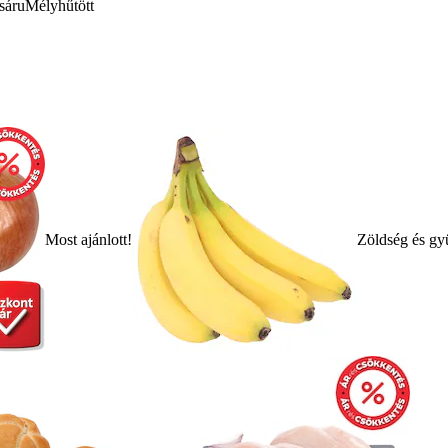
sáru
Mélyhűtött
Most ajánlott!
Zöldség és gy