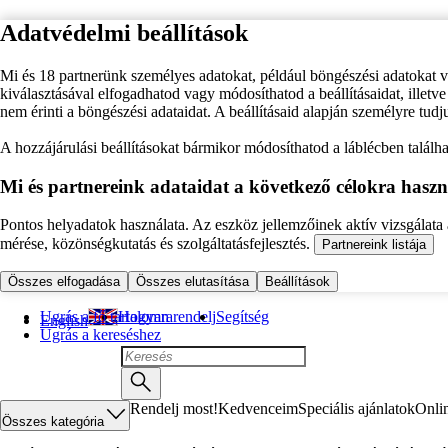
Adatvédelmi beállítások
Mi és 18 partnerünk személyes adatokat, például böngészési adatokat 
kiválasztásával elfogadhatod vagy módosíthatod a beállításaidat, illet
nem érinti a böngészési adataidat. A beállításaid alapján személyre tudj
A hozzájárulási beállításokat bármikor módosíthatod a láblécben találhat
Mi és partnereink adataidat a következő célokra haszn
Pontos helyadatok használata. Az eszköz jellemzőinek aktív vizsgálata a
mérése, közönségkutatás és szolgáltatásfejlesztés.
Partnereink listája
Összes elfogadása
Összes elutasítása
Beállítások
Ugrás a fő tartalomra
Hogyan rendelj
Segítség
English
Ugrás a kereséshez
Rendelj most!
Kedvenceim
Speciális ajánlatok
Onli
Összes kategória