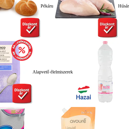
Pékáru
Húsá
Alapvető élelmiszerek