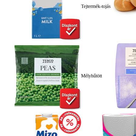
Tejtermék-tojás
Mélyhűtött