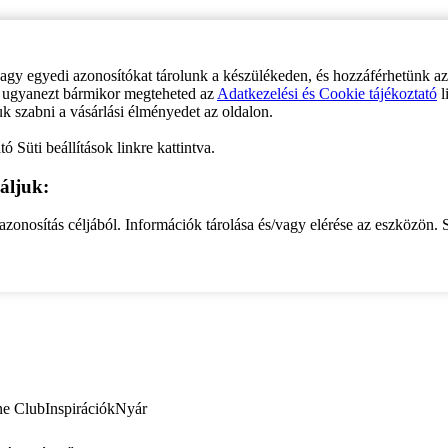
vagy egyedi azonosítókat tárolunk a készülékeden, és hozzáférhetünk a
ve ugyanezt bármikor megteheted az
Adatkezelési és Cookie tájékoztató
l
uk szabni a vásárlási élményedet az oldalon.
ó Süti beállítások linkre kattintva.
áljuk:
zonosítás céljából. Információk tárolása és/vagy elérése az eszközön. S
ne Club
Inspirációk
Nyár