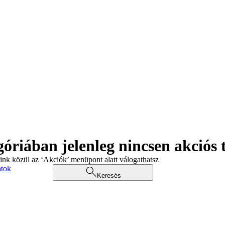
góriában jelenleg nincsen akciós
aink közül az ‘Akciók’ menüpont alatt válogathatsz
atok
Keresés