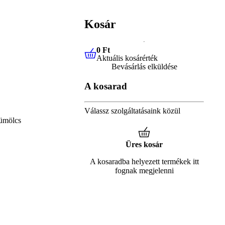
Kosár
0 Ft
Aktuális kosárérték
0 Ft
Aktuális kosárérték
Bevásárlás elküldése
A kosarad
Válassz szolgáltatásaink közül
ümölcs
Üres kosár
A kosaradba helyezett termékek itt
fognak megjelenni