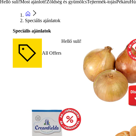
Helló suli!
Most ajánlott!
Zöldség és gyümölcs
Tejtermék-tojás
Pékáru
Hú
Speciális ajánlatok
Speciális ajánlatok
Helló suli!
All Offers