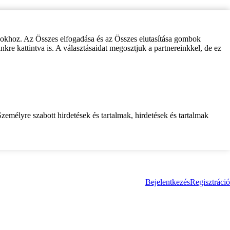
zokhoz. Az Összes elfogadása és az Összes elutasítása gombok
inkre kattintva is. A választásaidat megosztjuk a partnereinkkel, de ez
zemélyre szabott hirdetések és tartalmak, hirdetések és tartalmak
Bejelentkezés
Regisztráció