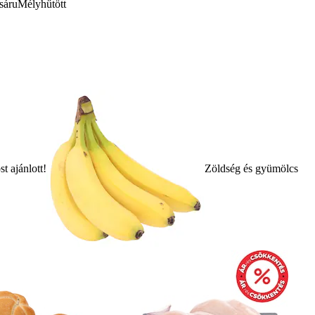
sáru
Mélyhűtött
t ajánlott!
Zöldség és gyümölcs