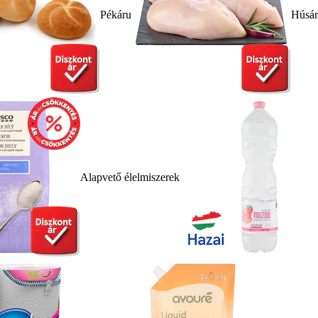
Pékáru
Húsá
Alapvető élelmiszerek