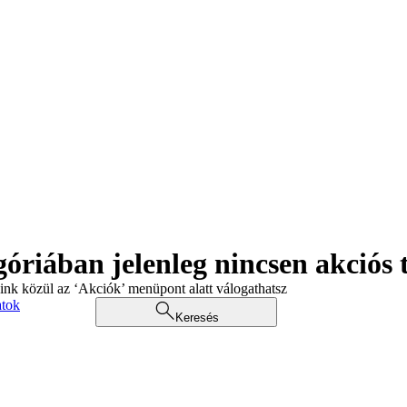
góriában jelenleg nincsen akciós
aink közül az ‘Akciók’ menüpont alatt válogathatsz
atok
Keresés