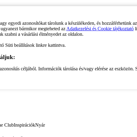
vagy egyedi azonosítókat tárolunk a készülékeden, és hozzáférhetünk a
ve ugyanezt bármikor megteheted az
Adatkezelési és Cookie tájékoztató
l
uk szabni a vásárlási élményedet az oldalon.
ó Süti beállítások linkre kattintva.
áljuk:
zonosítás céljából. Információk tárolása és/vagy elérése az eszközön. S
ne Club
Inspirációk
Nyár