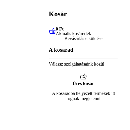
Kosár
0 Ft
Aktuális kosárérték
0 Ft
Aktuális kosárérték
Bevásárlás elküldése
A kosarad
Válassz szolgáltatásaink közül
Üres kosár
A kosaradba helyezett termékek itt
fognak megjelenni