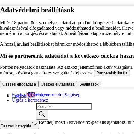
Adatvédelmi beállítások
Mi és 18 partnerünk személyes adatokat, például böngészési adatokat 
kiválasztásával elfogadhatod vagy módosíthatod a beállításaidat, illet
nem érinti a böngészési adataidat. A beállításaid alapján személyre tudj
A hozzájárulási beállításokat bármikor módosíthatod a láblécben találhat
Mi és partnereink adataidat a következő célokra haszn
Pontos helyadatok használata. Az eszköz jellemzőinek aktív vizsgálata a
mérése, közönségkutatás és szolgáltatásfejlesztés.
Partnereink listája
Összes elfogadása
Összes elutasítása
Beállítások
Ugrás a fő tartalomra
Hogyan rendelj
Segítség
English
Ugrás a kereséshez
Rendelj most!
Kedvenceim
Speciális ajánlatok
Onli
Összes kategória