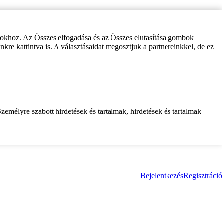
zokhoz. Az Összes elfogadása és az Összes elutasítása gombok
inkre kattintva is. A választásaidat megosztjuk a partnereinkkel, de ez
zemélyre szabott hirdetések és tartalmak, hirdetések és tartalmak
Bejelentkezés
Regisztráció