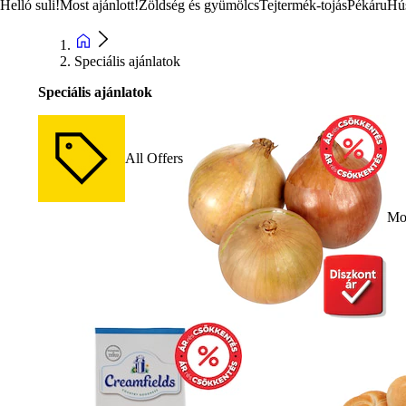
Helló suli!
Most ajánlott!
Zöldség és gyümölcs
Tejtermék-tojás
Pékáru
Hú
Speciális ajánlatok
Speciális ajánlatok
All Offers
Mos