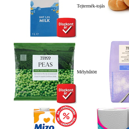
Tejtermék-tojás
Mélyhűtött