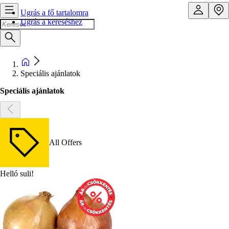
Ugrás a fő tartalomra
Ugrás a kereséshez
Speciális ajánlatok
Speciális ajánlatok
All Offers
Helló suli!