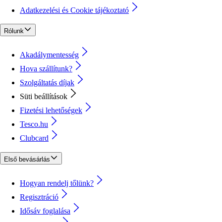
Adatkezelési és Cookie tájékoztató
Rólunk
Akadálymentesség
Hova szállítunk?
Szolgáltatás díjak
Süti beállítások
Fizetési lehetőségek
Tesco.hu
Clubcard
Első bevásárlás
Hogyan rendelj tőlünk?
Regisztráció
Idősáv foglalása