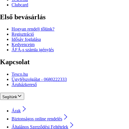
Clubcard
Első bevásárlás
Hogyan rendelj tőlünk?
Regisztráció
Idősáv foglalása
Kedvenceim
ÁFÁ-s számla igénylés
Kapcsolat
Tesco.hu
Ügyfélszolgálat - 0680222333
Áruházkereső
Segítünk
Árak
Biztonságos online rendelés
Általános Szerződési Feltételek