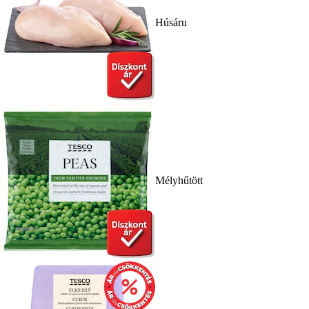
Húsáru
Mélyhűtött