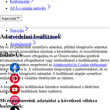
Kedvenceim
ÁFÁ-s számla igénylés
Kapcsolat
Tesco.hu
Adatvédelmi beállítások
Ügyfélszolgálat - 0680222333
Áruházkereső
Mi és 18 partnerünk személyes adatokat, például böngészési adatokat
vagy egyedi azonosítókat tárolunk a készülékeden, és hozzáférhetünk
followUs
azokhoz. Az Összes elfogadása és az Összes elutasítása gombok
kiválasztásával elfogadhatod vagy módosíthatod a beállításaidat, illetve
ugyanezt bármikor megteheted az
Adatkezelési és Cookie tájékoztató
linkre kattintva is. A választásaidat megosztjuk a partnereinkkel, de ez
nem érinti a böngészési adataidat. A beállításaid alapján személyre
tudjuk szabni a vásárlási élményedet az oldalon.
A hozzájárulási beállításokat bármikor módosíthatod a láblécben
található Süti beállítások linkre kattintva.
Mi és partnereink adataidat a következő célokra
használjuk: