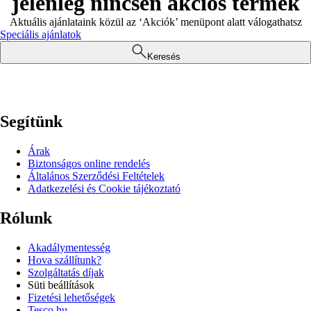
jelenleg nincsen akciós termék
Aktuális ajánlataink közül az ‘Akciók’ menüpont alatt válogathatsz
Speciális ajánlatok
Keresés
Segítünk
Árak
Biztonságos online rendelés
Általános Szerződési Feltételek
Adatkezelési és Cookie tájékoztató
Rólunk
Akadálymentesség
Hova szállítunk?
Szolgáltatás díjak
Süti beállítások
Fizetési lehetőségek
Tesco.hu