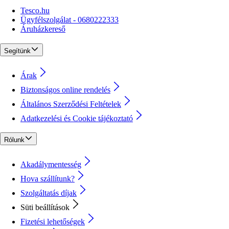
Tesco.hu
Ügyfélszolgálat - 0680222333
Áruházkereső
Segítünk
Árak
Biztonságos online rendelés
Általános Szerződési Feltételek
Adatkezelési és Cookie tájékoztató
Rólunk
Akadálymentesség
Hova szállítunk?
Szolgáltatás díjak
Süti beállítások
Fizetési lehetőségek