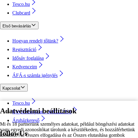
Tesco.hu
Clubcard
Első bevásárlás
Hogyan rendelj tőlünk?
Regisztráció
Idősáv foglalása
Kedvenceim
ÁFÁ-s számla igénylés
Kapcsolat
Tesco.hu
Adatvédelmi beállítások
Ügyfélszolgálat - 0680222333
Áruházkereső
Mi és 18 partnerünk személyes adatokat, például böngészési adatokat
vagy egyedi azonosítókat tárolunk a készülékeden, és hozzáférhetünk
followUs
azokhoz. Az Összes elfogadása és az Összes elutasítása gombok