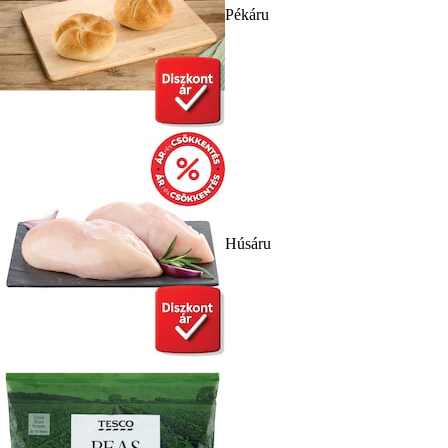
Pékáru
Húsáru