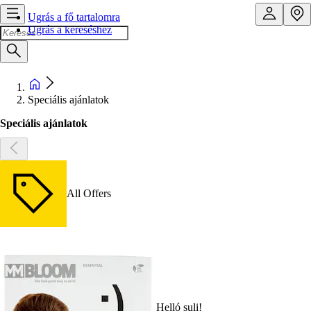
Ugrás a fő tartalomra
Ugrás a kereséshez
Speciális ajánlatok
Speciális ajánlatok
All Offers
Helló suli!