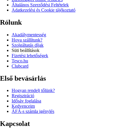
Általános Szerződési Feltételek
Adatkezelési és Cookie tájékoztató
Rólunk
Akadálymentesség
Hova szállítunk?
Szolgáltatás díjak
Süti beállítások
Fizetési lehetőségek
Tesco.hu
Clubcard
Első bevásárlás
Hogyan rendelj tőlünk?
Regisztráció
Idősáv foglalása
Kedvenceim
ÁFÁ-s számla igénylés
Kapcsolat