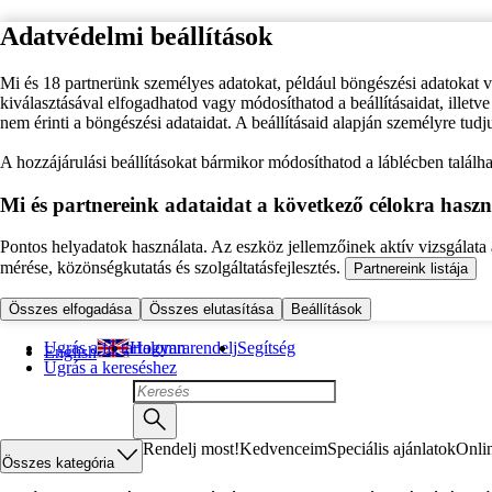
Adatvédelmi beállítások
Mi és 18 partnerünk személyes adatokat, például böngészési adatokat 
kiválasztásával elfogadhatod vagy módosíthatod a beállításaidat, illet
nem érinti a böngészési adataidat. A beállításaid alapján személyre tudj
A hozzájárulási beállításokat bármikor módosíthatod a láblécben találhat
Mi és partnereink adataidat a következő célokra haszn
Pontos helyadatok használata. Az eszköz jellemzőinek aktív vizsgálata a
mérése, közönségkutatás és szolgáltatásfejlesztés.
Partnereink listája
Összes elfogadása
Összes elutasítása
Beállítások
Ugrás a fő tartalomra
Hogyan rendelj
Segítség
English
Ugrás a kereséshez
Rendelj most!
Kedvenceim
Speciális ajánlatok
Onli
Összes kategória