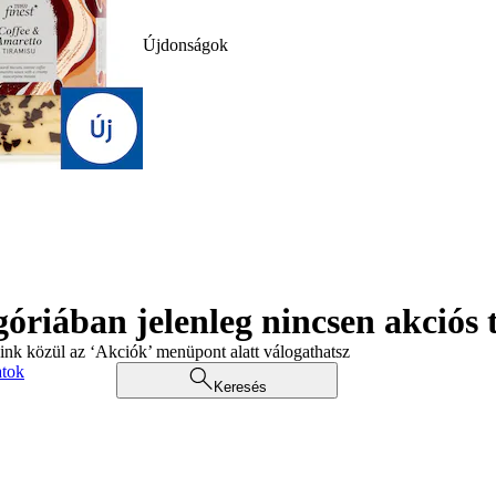
Újdonságok
góriában jelenleg nincsen akciós
aink közül az ‘Akciók’ menüpont alatt válogathatsz
atok
Keresés