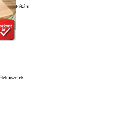
Pékáru
élelmiszerek