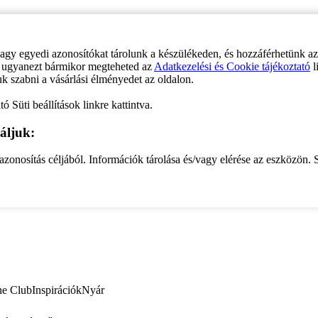
vagy egyedi azonosítókat tárolunk a készülékeden, és hozzáférhetünk a
ve ugyanezt bármikor megteheted az
Adatkezelési és Cookie tájékoztató
l
uk szabni a vásárlási élményedet az oldalon.
ó Süti beállítások linkre kattintva.
áljuk:
zonosítás céljából. Információk tárolása és/vagy elérése az eszközön. S
ne Club
Inspirációk
Nyár