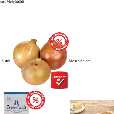
sáru
Mélyhűtött
ló suli!
Most ajánlott!