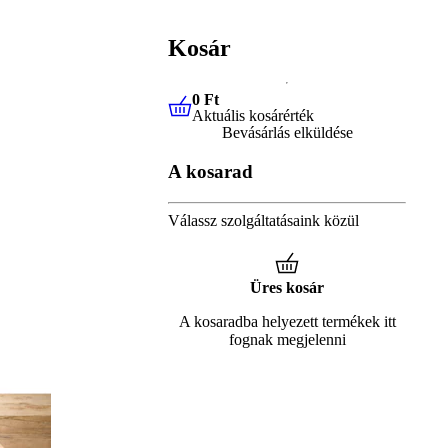
Kosár
0 Ft
Aktuális kosárérték
0 Ft
Aktuális kosárérték
Bevásárlás elküldése
A kosarad
Válassz szolgáltatásaink közül
Üres kosár
A kosaradba helyezett termékek itt
fognak megjelenni