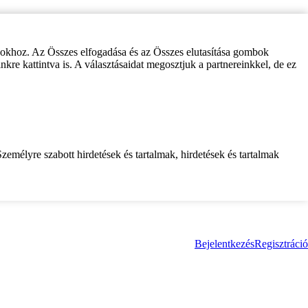
zokhoz. Az Összes elfogadása és az Összes elutasítása gombok
inkre kattintva is. A választásaidat megosztjuk a partnereinkkel, de ez
zemélyre szabott hirdetések és tartalmak, hirdetések és tartalmak
Bejelentkezés
Regisztráció