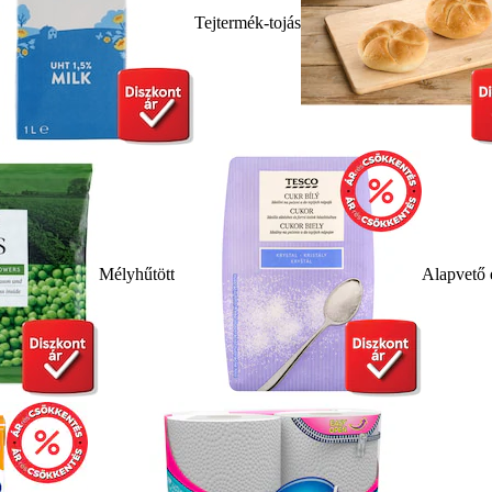
Tejtermék-tojás
Mélyhűtött
Alapvető 