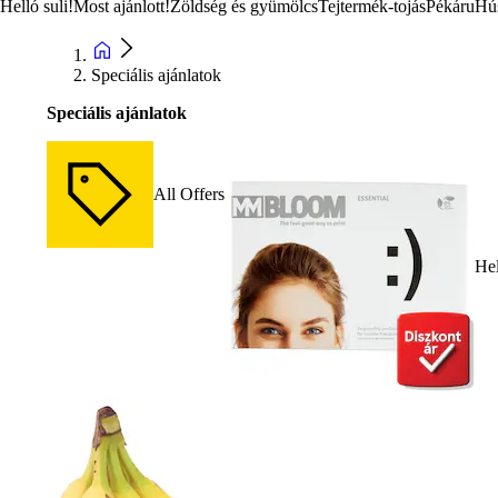
Helló suli!
Most ajánlott!
Zöldség és gyümölcs
Tejtermék-tojás
Pékáru
Hú
Speciális ajánlatok
Speciális ajánlatok
All Offers
Hel