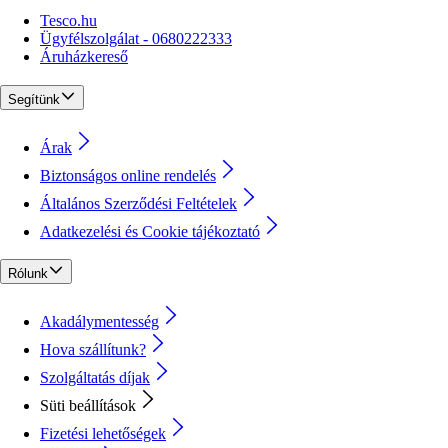
Tesco.hu
Ügyfélszolgálat - 0680222333
Áruházkereső
Segítünk
Árak
Biztonságos online rendelés
Általános Szerződési Feltételek
Adatkezelési és Cookie tájékoztató
Rólunk
Akadálymentesség
Hova szállítunk?
Szolgáltatás díjak
Süti beállítások
Fizetési lehetőségek