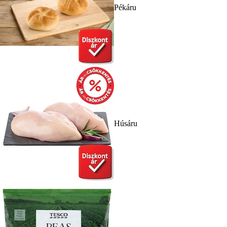
Pékáru
Húsáru