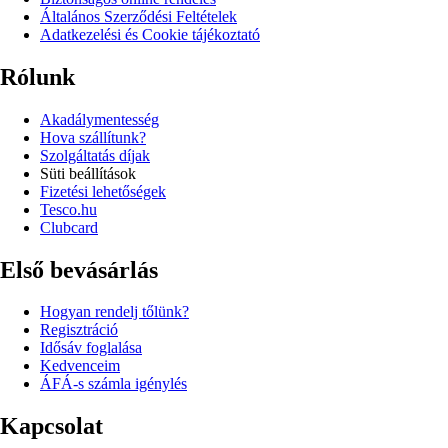
Általános Szerződési Feltételek
Adatkezelési és Cookie tájékoztató
Rólunk
Akadálymentesség
Hova szállítunk?
Szolgáltatás díjak
Süti beállítások
Fizetési lehetőségek
Tesco.hu
Clubcard
Első bevásárlás
Hogyan rendelj tőlünk?
Regisztráció
Idősáv foglalása
Kedvenceim
ÁFÁ-s számla igénylés
Kapcsolat