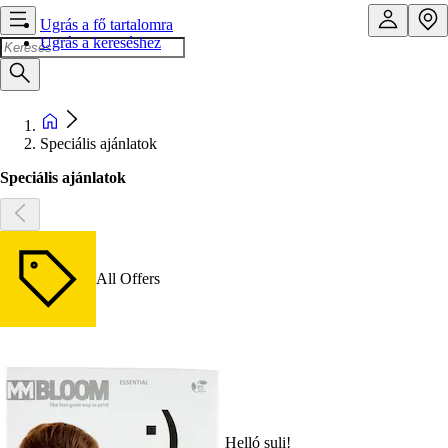
Ugrás a fő tartalomra
Ugrás a kereséshez
Speciális ajánlatok
Speciális ajánlatok
All Offers
Helló suli!