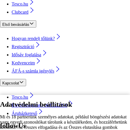
Tesco.hu
Clubcard
Első bevásárlás
Hogyan rendelj tőlünk?
Regisztráció
Idősáv foglalása
Kedvenceim
ÁFÁ-s számla igénylés
Kapcsolat
Tesco.hu
Adatvédelmi beállítások
Ügyfélszolgálat - 0680222333
Áruházkereső
Mi és 18 partnerünk személyes adatokat, például böngészési adatokat
vagy egyedi azonosítókat tárolunk a készülékeden, és hozzáférhetünk
followUs
azokhoz. Az Összes elfogadása és az Összes elutasítása gombok