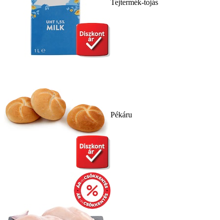
Tejtermék-tojás
Pékáru