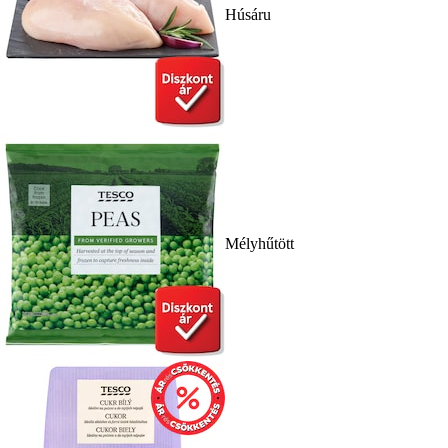
Húsáru
Mélyhűtött