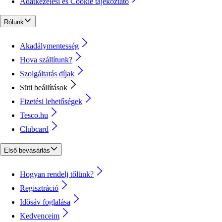
Adatkezelési és Cookie tájékoztató
Rólunk
Akadálymentesség
Hova szállítunk?
Szolgáltatás díjak
Süti beállítások
Fizetési lehetőségek
Tesco.hu
Clubcard
Első bevásárlás
Hogyan rendelj tőlünk?
Regisztráció
Idősáv foglalása
Kedvenceim