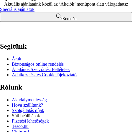
Aktuális ajánlataink közül az ‘Akciók’ menüpont alatt válogathatsz
Speciális ajánlatok
Keresés
Segítünk
Árak
Biztonságos online rendelés
Általános Szerződési Feltételek
Adatkezelési és Cookie tájékoztató
Rólunk
Akadálymentesség
Hova szállítunk?
Szolgáltatás díjak
Süti beállítások
Fizetési lehetőségek
Tesco.hu
Clubcard