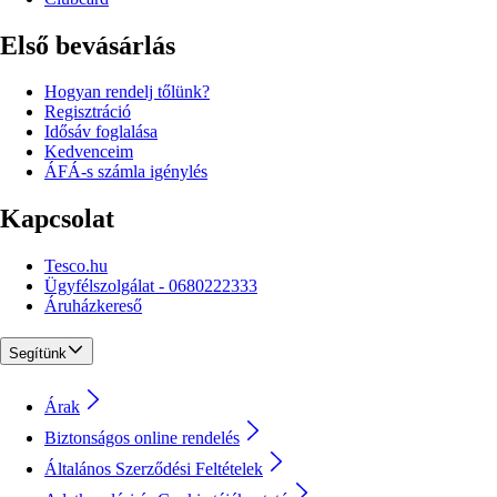
Első bevásárlás
Hogyan rendelj tőlünk?
Regisztráció
Idősáv foglalása
Kedvenceim
ÁFÁ-s számla igénylés
Kapcsolat
Tesco.hu
Ügyfélszolgálat - 0680222333
Áruházkereső
Segítünk
Árak
Biztonságos online rendelés
Általános Szerződési Feltételek