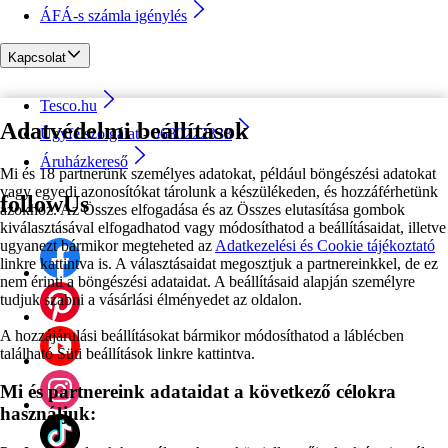
ÁFÁ-s számla igénylés
Kapcsolat
Tesco.hu
Adatvédelmi beállítások
Ügyfélszolgálat - 0680222333
Áruházkereső
Mi és 18 partnerünk személyes adatokat, például böngészési adatokat
vagy egyedi azonosítókat tárolunk a készülékeden, és hozzáférhetünk
followUs
azokhoz. Az Összes elfogadása és az Összes elutasítása gombok
kiválasztásával elfogadhatod vagy módosíthatod a beállításaidat, illetve
ugyanezt bármikor megteheted az
Adatkezelési és Cookie tájékoztató
linkre kattintva is. A választásaidat megosztjuk a partnereinkkel, de ez
nem érinti a böngészési adataidat. A beállításaid alapján személyre
tudjuk szabni a vásárlási élményedet az oldalon.
A hozzájárulási beállításokat bármikor módosíthatod a láblécben
található Süti beállítások linkre kattintva.
Mi és partnereink adataidat a következő célokra
használjuk: