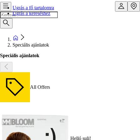
Ugrás a fő tartalomra
Ugrás a kereséshez
Speciális ajánlatok
Speciális ajánlatok
All Offers
Helló suli!