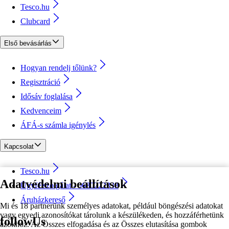
Tesco.hu
Clubcard
Első bevásárlás
Hogyan rendelj tőlünk?
Regisztráció
Idősáv foglalása
Kedvenceim
ÁFÁ-s számla igénylés
Kapcsolat
Tesco.hu
Adatvédelmi beállítások
Ügyfélszolgálat - 0680222333
Áruházkereső
Mi és 18 partnerünk személyes adatokat, például böngészési adatokat
vagy egyedi azonosítókat tárolunk a készülékeden, és hozzáférhetünk
followUs
azokhoz. Az Összes elfogadása és az Összes elutasítása gombok