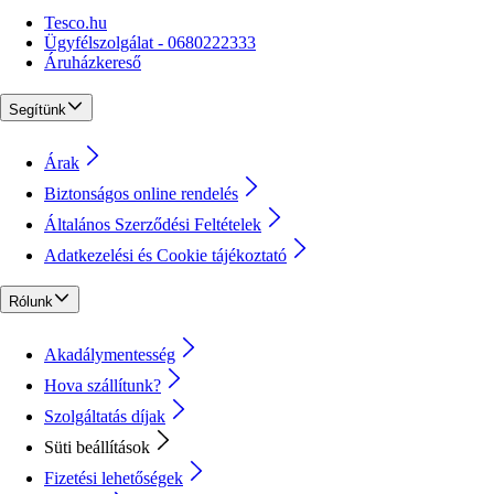
Tesco.hu
Ügyfélszolgálat - 0680222333
Áruházkereső
Segítünk
Árak
Biztonságos online rendelés
Általános Szerződési Feltételek
Adatkezelési és Cookie tájékoztató
Rólunk
Akadálymentesség
Hova szállítunk?
Szolgáltatás díjak
Süti beállítások
Fizetési lehetőségek