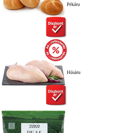
Pékáru
Húsáru