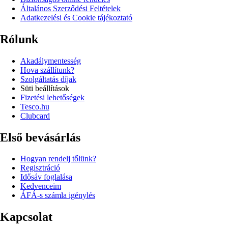
Általános Szerződési Feltételek
Adatkezelési és Cookie tájékoztató
Rólunk
Akadálymentesség
Hova szállítunk?
Szolgáltatás díjak
Süti beállítások
Fizetési lehetőségek
Tesco.hu
Clubcard
Első bevásárlás
Hogyan rendelj tőlünk?
Regisztráció
Idősáv foglalása
Kedvenceim
ÁFÁ-s számla igénylés
Kapcsolat