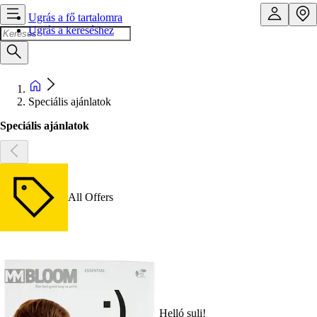
Ugrás a fő tartalomra
Ugrás a kereséshez
Speciális ajánlatok
Speciális ajánlatok
All Offers
Helló suli!