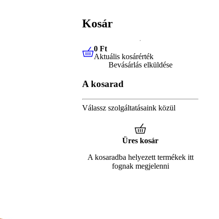
Kosár
0 Ft
Aktuális kosárérték
0 Ft
Aktuális kosárérték
Bevásárlás elküldése
A kosarad
Válassz szolgáltatásaink közül
Üres kosár
A kosaradba helyezett termékek itt
fognak megjelenni