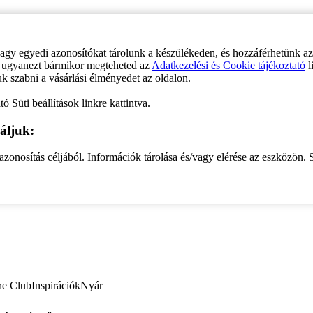
vagy egyedi azonosítókat tárolunk a készülékeden, és hozzáférhetünk a
ve ugyanezt bármikor megteheted az
Adatkezelési és Cookie tájékoztató
l
uk szabni a vásárlási élményedet az oldalon.
ó Süti beállítások linkre kattintva.
áljuk:
zonosítás céljából. Információk tárolása és/vagy elérése az eszközön. S
ne Club
Inspirációk
Nyár