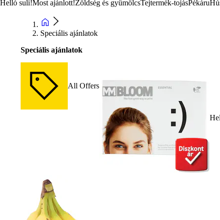
Helló suli!
Most ajánlott!
Zöldség és gyümölcs
Tejtermék-tojás
Pékáru
Hú
Speciális ajánlatok
Speciális ajánlatok
All Offers
Hel