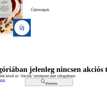
Újdonságok
góriában jelenleg nincsen akciós
aink közül az ‘Akciók’ menüpont alatt válogathatsz
atok
Keresés