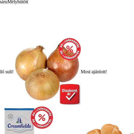
sáru
Mélyhűtött
ló suli!
Most ajánlott!