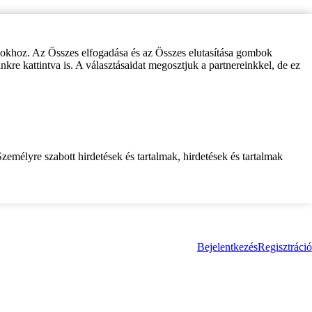
zokhoz. Az Összes elfogadása és az Összes elutasítása gombok
inkre kattintva is. A választásaidat megosztjuk a partnereinkkel, de ez
zemélyre szabott hirdetések és tartalmak, hirdetések és tartalmak
Bejelentkezés
Regisztráció