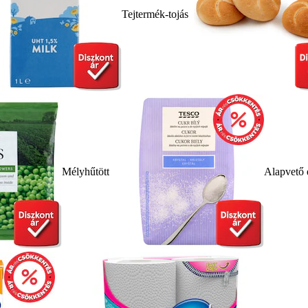
Tejtermék-tojás
Mélyhűtött
Alapvető 