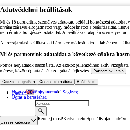
Adatvédelmi beállítások
Mi és 18 partnerünk személyes adatokat, például böngészési adatokat 
kiválasztásával elfogadhatod vagy módosíthatod a beállításaidat, illet
nem érinti a böngészési adataidat. A beállításaid alapján személyre tudj
A hozzájárulási beállításokat bármikor módosíthatod a láblécben találhat
Mi és partnereink adataidat a következő célokra haszn
Pontos helyadatok használata. Az eszköz jellemzőinek aktív vizsgálata a
mérése, közönségkutatás és szolgáltatásfejlesztés.
Partnereink listája
Összes elfogadása
Összes elutasítása
Beállítások
Ugrás a fő tartalomra
Hogyan rendelj
Segítség
English
Ugrás a kereséshez
Rendelj most!
Kedvenceim
Speciális ajánlatok
Onli
Összes kategória