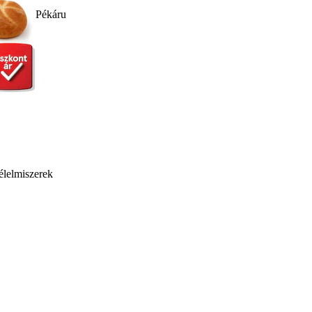
Pékáru
élelmiszerek