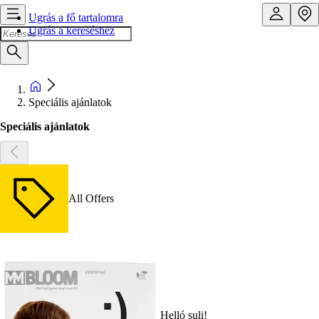
Ugrás a fő tartalomra
Ugrás a kereséshez
Speciális ajánlatok
Speciális ajánlatok
All Offers
Helló suli!