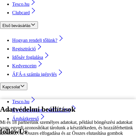
Tesco.hu
Clubcard
Első bevásárlás
Hogyan rendelj tőlünk?
Regisztráció
Idősáv foglalása
Kedvenceim
ÁFÁ-s számla igénylés
Kapcsolat
Tesco.hu
Adatvédelmi beállítások
Ügyfélszolgálat - 0680222333
Áruházkereső
Mi és 18 partnerünk személyes adatokat, például böngészési adatokat
vagy egyedi azonosítókat tárolunk a készülékeden, és hozzáférhetünk
followUs
azokhoz. Az Összes elfogadása és az Összes elutasítása gombok