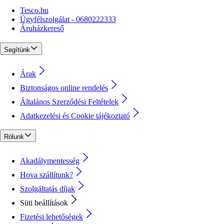
Tesco.hu
Ügyfélszolgálat - 0680222333
Áruházkereső
Segítünk
Árak
Biztonságos online rendelés
Általános Szerződési Feltételek
Adatkezelési és Cookie tájékoztató
Rólunk
Akadálymentesség
Hova szállítunk?
Szolgáltatás díjak
Süti beállítások
Fizetési lehetőségek