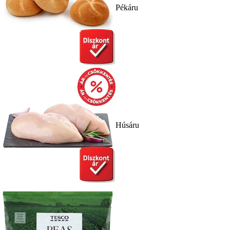
Pékáru
Húsáru