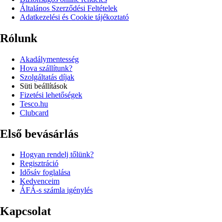
Általános Szerződési Feltételek
Adatkezelési és Cookie tájékoztató
Rólunk
Akadálymentesség
Hova szállítunk?
Szolgáltatás díjak
Süti beállítások
Fizetési lehetőségek
Tesco.hu
Clubcard
Első bevásárlás
Hogyan rendelj tőlünk?
Regisztráció
Idősáv foglalása
Kedvenceim
ÁFÁ-s számla igénylés
Kapcsolat