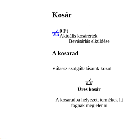
Kosár
0 Ft
Aktuális kosárérték
0 Ft
Aktuális kosárérték
Bevásárlás elküldése
A kosarad
Válassz szolgáltatásaink közül
Üres kosár
A kosaradba helyezett termékek itt
fognak megjelenni