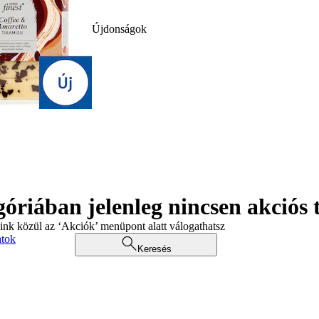
Újdonságok
góriában jelenleg nincsen akciós
aink közül az ‘Akciók’ menüpont alatt válogathatsz
atok
Keresés