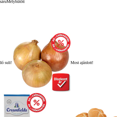
sáru
Mélyhűtött
ló suli!
Most ajánlott!