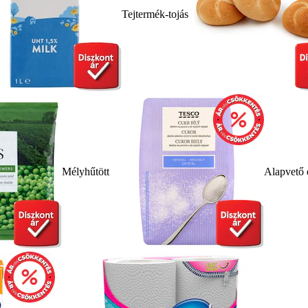
Tejtermék-tojás
Mélyhűtött
Alapvető 