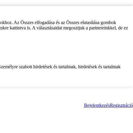
zokhoz. Az Összes elfogadása és az Összes elutasítása gombok
inkre kattintva is. A választásaidat megosztjuk a partnereinkkel, de ez
zemélyre szabott hirdetések és tartalmak, hirdetések és tartalmak
Bejelentkezés
Regisztráció