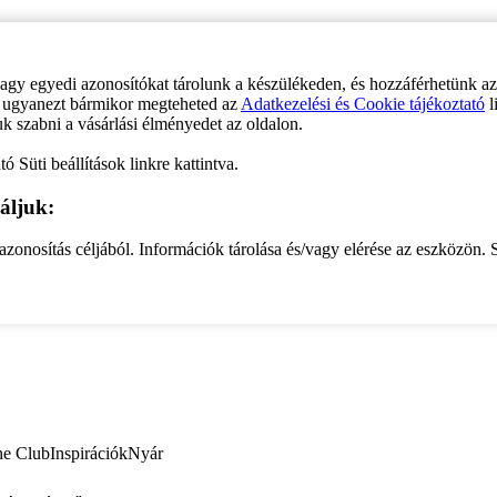
vagy egyedi azonosítókat tárolunk a készülékeden, és hozzáférhetünk a
ve ugyanezt bármikor megteheted az
Adatkezelési és Cookie tájékoztató
l
uk szabni a vásárlási élményedet az oldalon.
ó Süti beállítások linkre kattintva.
áljuk:
zonosítás céljából. Információk tárolása és/vagy elérése az eszközön. S
ne Club
Inspirációk
Nyár