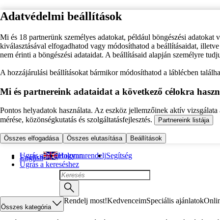
Adatvédelmi beállítások
Mi és 18 partnerünk személyes adatokat, például böngészési adatokat 
kiválasztásával elfogadhatod vagy módosíthatod a beállításaidat, illet
nem érinti a böngészési adataidat. A beállításaid alapján személyre tudj
A hozzájárulási beállításokat bármikor módosíthatod a láblécben találhat
Mi és partnereink adataidat a következő célokra haszn
Pontos helyadatok használata. Az eszköz jellemzőinek aktív vizsgálata a
mérése, közönségkutatás és szolgáltatásfejlesztés.
Partnereink listája
Összes elfogadása
Összes elutasítása
Beállítások
Ugrás a fő tartalomra
Hogyan rendelj
Segítség
English
Ugrás a kereséshez
Rendelj most!
Kedvenceim
Speciális ajánlatok
Onli
Összes kategória