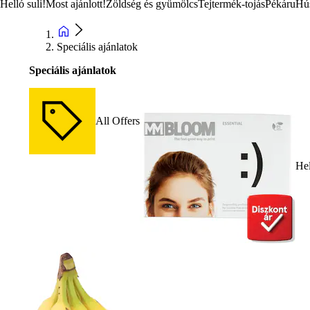
Helló suli!
Most ajánlott!
Zöldség és gyümölcs
Tejtermék-tojás
Pékáru
Hú
Speciális ajánlatok
Speciális ajánlatok
All Offers
Hel