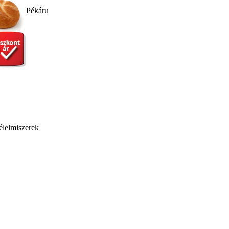
Pékáru
élelmiszerek