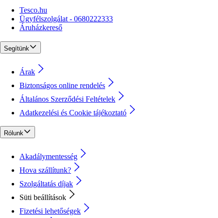
Tesco.hu
Ügyfélszolgálat - 0680222333
Áruházkereső
Segítünk
Árak
Biztonságos online rendelés
Általános Szerződési Feltételek
Adatkezelési és Cookie tájékoztató
Rólunk
Akadálymentesség
Hova szállítunk?
Szolgáltatás díjak
Süti beállítások
Fizetési lehetőségek