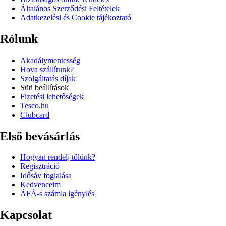
Általános Szerződési Feltételek
Adatkezelési és Cookie tájékoztató
Rólunk
Akadálymentesség
Hova szállítunk?
Szolgáltatás díjak
Süti beállítások
Fizetési lehetőségek
Tesco.hu
Clubcard
Első bevásárlás
Hogyan rendelj tőlünk?
Regisztráció
Idősáv foglalása
Kedvenceim
ÁFÁ-s számla igénylés
Kapcsolat