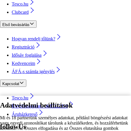
Tesco.hu
Clubcard
Első bevásárlás
Hogyan rendelj tőlünk?
Regisztráció
Idősáv foglalása
Kedvenceim
ÁFÁ-s számla igénylés
Kapcsolat
Tesco.hu
Adatvédelmi beállítások
Ügyfélszolgálat - 0680222333
Áruházkereső
Mi és 18 partnerünk személyes adatokat, például böngészési adatokat
vagy egyedi azonosítókat tárolunk a készülékeden, és hozzáférhetünk
followUs
azokhoz. Az Összes elfogadása és az Összes elutasítása gombok