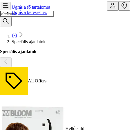
Ugrás a fő tartalomra
Ugrás a kereséshez
Speciális ajánlatok
Speciális ajánlatok
All Offers
Helló suli!