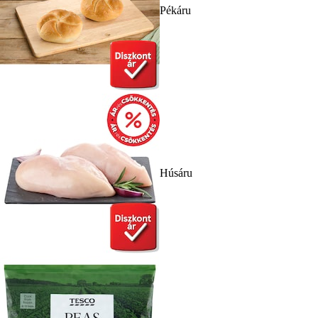
Pékáru
Húsáru