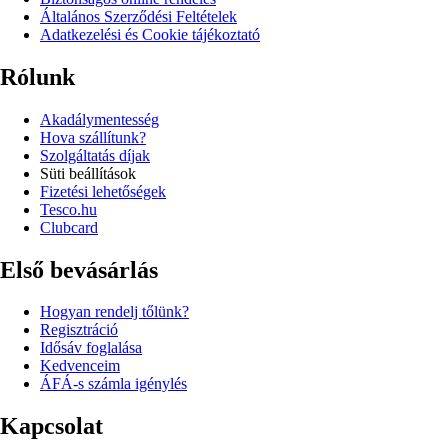
Általános Szerződési Feltételek
Adatkezelési és Cookie tájékoztató
Rólunk
Akadálymentesség
Hova szállítunk?
Szolgáltatás díjak
Süti beállítások
Fizetési lehetőségek
Tesco.hu
Clubcard
Első bevásárlás
Hogyan rendelj tőlünk?
Regisztráció
Idősáv foglalása
Kedvenceim
ÁFÁ-s számla igénylés
Kapcsolat