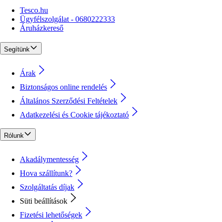
Tesco.hu
Ügyfélszolgálat - 0680222333
Áruházkereső
Segítünk
Árak
Biztonságos online rendelés
Általános Szerződési Feltételek
Adatkezelési és Cookie tájékoztató
Rólunk
Akadálymentesség
Hova szállítunk?
Szolgáltatás díjak
Süti beállítások
Fizetési lehetőségek