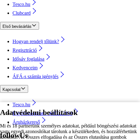
Tesco.hu
Clubcard
Első bevásárlás
Hogyan rendelj tőlünk?
Regisztráció
Idősáv foglalása
Kedvenceim
ÁFÁ-s számla igénylés
Kapcsolat
Tesco.hu
Adatvédelmi beállítások
Ügyfélszolgálat - 0680222333
Áruházkereső
Mi és 18 partnerünk személyes adatokat, például böngészési adatokat
vagy egyedi azonosítókat tárolunk a készülékeden, és hozzáférhetünk
followUs
azokhoz. Az Összes elfogadása és az Összes elutasítása gombok