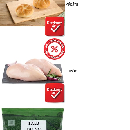
Pékáru
Húsáru