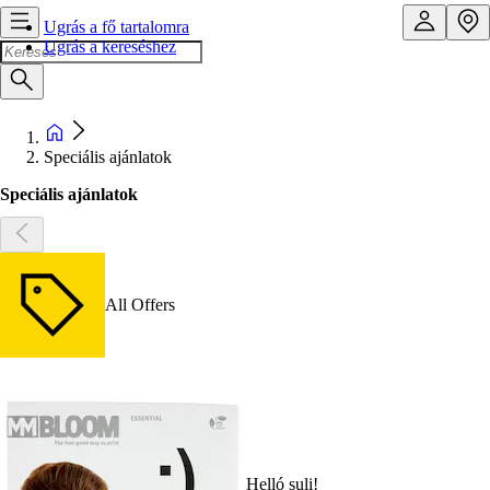
Ugrás a fő tartalomra
Ugrás a kereséshez
Speciális ajánlatok
Speciális ajánlatok
All Offers
Helló suli!