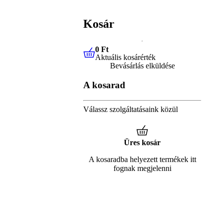
Kosár
0 Ft
Aktuális kosárérték
0 Ft
Aktuális kosárérték
Bevásárlás elküldése
A kosarad
Válassz szolgáltatásaink közül
Üres kosár
A kosaradba helyezett termékek itt
fognak megjelenni