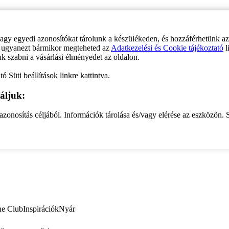
vagy egyedi azonosítókat tárolunk a készülékeden, és hozzáférhetünk a
ve ugyanezt bármikor megteheted az
Adatkezelési és Cookie tájékoztató
l
uk szabni a vásárlási élményedet az oldalon.
ó Süti beállítások linkre kattintva.
áljuk:
zonosítás céljából. Információk tárolása és/vagy elérése az eszközön. S
ne Club
Inspirációk
Nyár