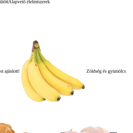
űtött
Alapvető élelmiszerek
t ajánlott!
Zöldség és gyümölcs