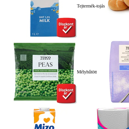
Tejtermék-tojás
Mélyhűtött