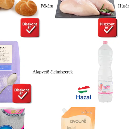
Pékáru
Húsá
Alapvető élelmiszerek