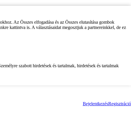
zokhoz. Az Összes elfogadása és az Összes elutasítása gombok
inkre kattintva is. A választásaidat megosztjuk a partnereinkkel, de ez
zemélyre szabott hirdetések és tartalmak, hirdetések és tartalmak
Bejelentkezés
Regisztráció