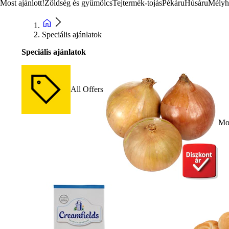
Most ajánlott!
Zöldség és gyümölcs
Tejtermék-tojás
Pékáru
Húsáru
Mélyh
Speciális ajánlatok
Speciális ajánlatok
All Offers
Mos