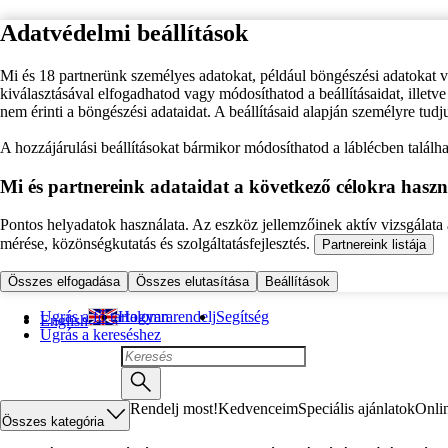
Adatvédelmi beállítások
Mi és 18 partnerünk személyes adatokat, például böngészési adatokat 
kiválasztásával elfogadhatod vagy módosíthatod a beállításaidat, illet
nem érinti a böngészési adataidat. A beállításaid alapján személyre tudj
A hozzájárulási beállításokat bármikor módosíthatod a láblécben találhat
Mi és partnereink adataidat a következő célokra haszn
Pontos helyadatok használata. Az eszköz jellemzőinek aktív vizsgálata a
mérése, közönségkutatás és szolgáltatásfejlesztés.
Partnereink listája
Összes elfogadása
Összes elutasítása
Beállítások
Ugrás a fő tartalomra
Hogyan rendelj
Segítség
English
Ugrás a kereséshez
Rendelj most!
Kedvenceim
Speciális ajánlatok
Onli
Összes kategória