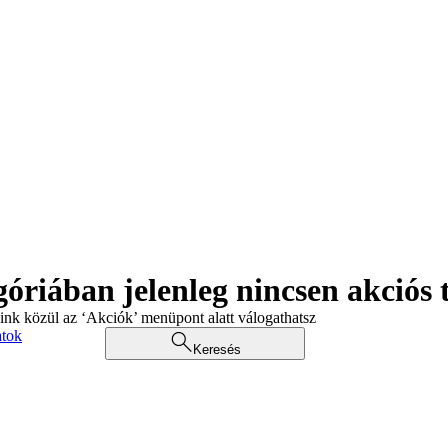
góriában jelenleg nincsen akciós
aink közül az ‘Akciók’ menüpont alatt válogathatsz
atok
Keresés