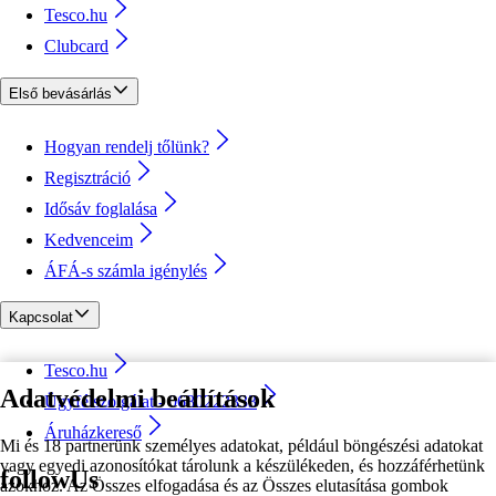
Tesco.hu
Clubcard
Első bevásárlás
Hogyan rendelj tőlünk?
Regisztráció
Idősáv foglalása
Kedvenceim
ÁFÁ-s számla igénylés
Kapcsolat
Tesco.hu
Adatvédelmi beállítások
Ügyfélszolgálat - 0680222333
Áruházkereső
Mi és 18 partnerünk személyes adatokat, például böngészési adatokat
vagy egyedi azonosítókat tárolunk a készülékeden, és hozzáférhetünk
followUs
azokhoz. Az Összes elfogadása és az Összes elutasítása gombok