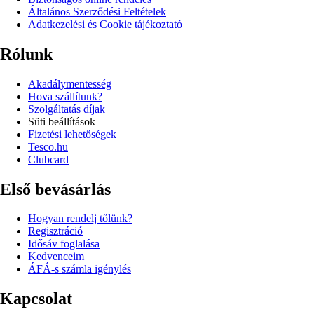
Általános Szerződési Feltételek
Adatkezelési és Cookie tájékoztató
Rólunk
Akadálymentesség
Hova szállítunk?
Szolgáltatás díjak
Süti beállítások
Fizetési lehetőségek
Tesco.hu
Clubcard
Első bevásárlás
Hogyan rendelj tőlünk?
Regisztráció
Idősáv foglalása
Kedvenceim
ÁFÁ-s számla igénylés
Kapcsolat