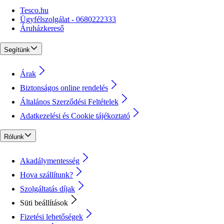
Tesco.hu
Ügyfélszolgálat - 0680222333
Áruházkereső
Segítünk
Árak
Biztonságos online rendelés
Általános Szerződési Feltételek
Adatkezelési és Cookie tájékoztató
Rólunk
Akadálymentesség
Hova szállítunk?
Szolgáltatás díjak
Süti beállítások
Fizetési lehetőségek