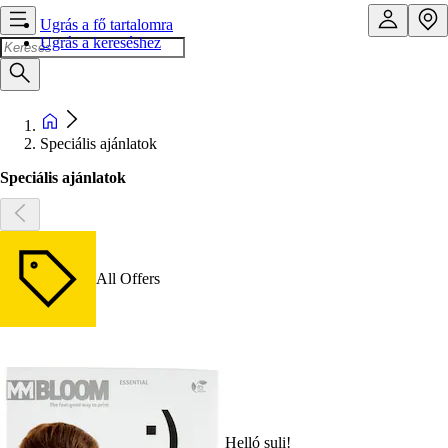
Ugrás a fő tartalomra
Ugrás a kereséshez
Speciális ajánlatok
Speciális ajánlatok
All Offers
Helló suli!