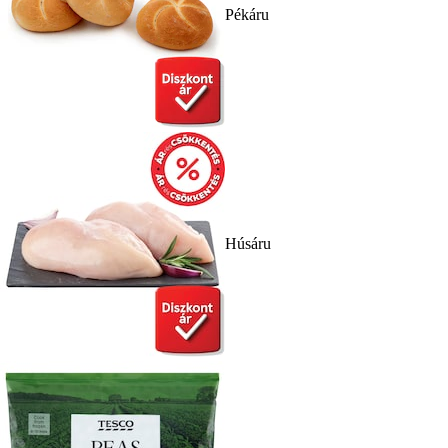
Pékáru
Húsáru