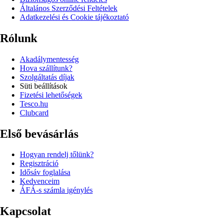
Általános Szerződési Feltételek
Adatkezelési és Cookie tájékoztató
Rólunk
Akadálymentesség
Hova szállítunk?
Szolgáltatás díjak
Süti beállítások
Fizetési lehetőségek
Tesco.hu
Clubcard
Első bevásárlás
Hogyan rendelj tőlünk?
Regisztráció
Idősáv foglalása
Kedvenceim
ÁFÁ-s számla igénylés
Kapcsolat