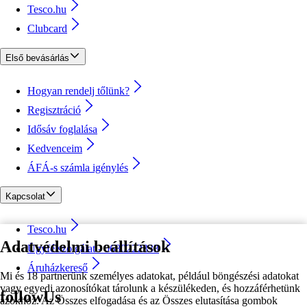
Tesco.hu
Clubcard
Első bevásárlás
Hogyan rendelj tőlünk?
Regisztráció
Idősáv foglalása
Kedvenceim
ÁFÁ-s számla igénylés
Kapcsolat
Tesco.hu
Adatvédelmi beállítások
Ügyfélszolgálat - 0680222333
Áruházkereső
Mi és 18 partnerünk személyes adatokat, például böngészési adatokat
vagy egyedi azonosítókat tárolunk a készülékeden, és hozzáférhetünk
followUs
azokhoz. Az Összes elfogadása és az Összes elutasítása gombok