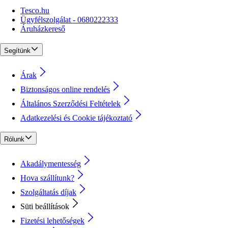
Tesco.hu
Ügyfélszolgálat - 0680222333
Áruházkereső
Segítünk
Árak
Biztonságos online rendelés
Általános Szerződési Feltételek
Adatkezelési és Cookie tájékoztató
Rólunk
Akadálymentesség
Hova szállítunk?
Szolgáltatás díjak
Süti beállítások
Fizetési lehetőségek