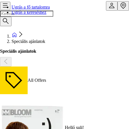
Ugrás a fő tartalomra
Ugrás a kereséshez
Speciális ajánlatok
Speciális ajánlatok
All Offers
Helló suli!