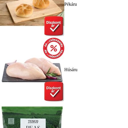
Pékáru
Húsáru