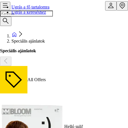
Ugrás a fő tartalomra
Ugrás a kereséshez
Speciális ajánlatok
Speciális ajánlatok
All Offers
Helló suli!