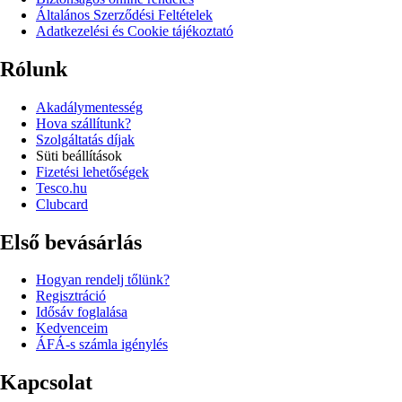
Általános Szerződési Feltételek
Adatkezelési és Cookie tájékoztató
Rólunk
Akadálymentesség
Hova szállítunk?
Szolgáltatás díjak
Süti beállítások
Fizetési lehetőségek
Tesco.hu
Clubcard
Első bevásárlás
Hogyan rendelj tőlünk?
Regisztráció
Idősáv foglalása
Kedvenceim
ÁFÁ-s számla igénylés
Kapcsolat