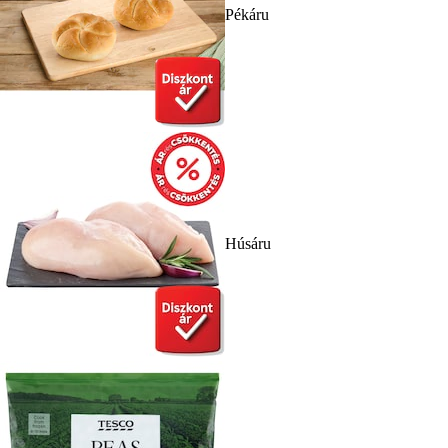
Pékáru
Húsáru