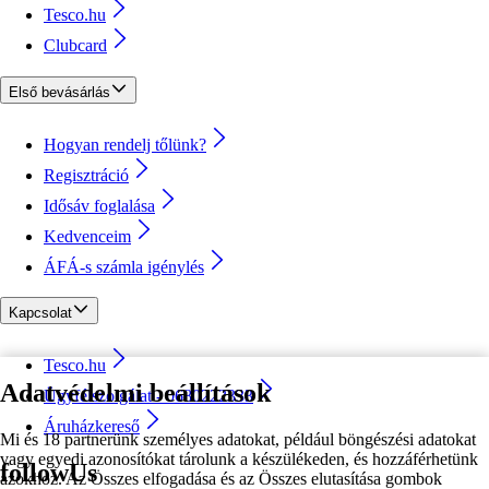
Tesco.hu
Clubcard
Első bevásárlás
Hogyan rendelj tőlünk?
Regisztráció
Idősáv foglalása
Kedvenceim
ÁFÁ-s számla igénylés
Kapcsolat
Tesco.hu
Adatvédelmi beállítások
Ügyfélszolgálat - 0680222333
Áruházkereső
Mi és 18 partnerünk személyes adatokat, például böngészési adatokat
vagy egyedi azonosítókat tárolunk a készülékeden, és hozzáférhetünk
followUs
azokhoz. Az Összes elfogadása és az Összes elutasítása gombok