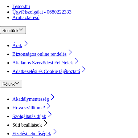
Tesco.hu
Ügyfélszolgálat - 0680222333
Áruházkereső
Segítünk
Árak
Biztonságos online rendelés
Általános Szerződési Feltételek
Adatkezelési és Cookie tájékoztató
Rólunk
Akadálymentesség
Hova szállítunk?
Szolgáltatás díjak
Süti beállítások
Fizetési lehetőségek