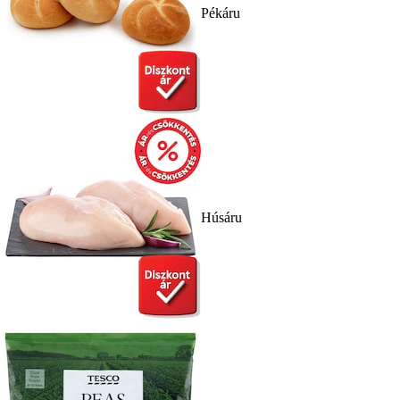
Pékáru
Húsáru