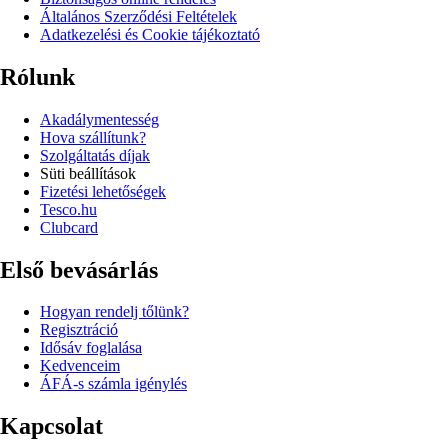
Általános Szerződési Feltételek
Adatkezelési és Cookie tájékoztató
Rólunk
Akadálymentesség
Hova szállítunk?
Szolgáltatás díjak
Süti beállítások
Fizetési lehetőségek
Tesco.hu
Clubcard
Első bevásárlás
Hogyan rendelj tőlünk?
Regisztráció
Idősáv foglalása
Kedvenceim
ÁFÁ-s számla igénylés
Kapcsolat