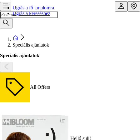
Ugrás a fő tartalomra
Ugrás a kereséshez
Speciális ajánlatok
Speciális ajánlatok
All Offers
Helló suli!