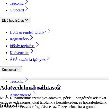
Tesco.hu
Clubcard
Első bevásárlás
Hogyan rendelj tőlünk?
Regisztráció
Idősáv foglalása
Kedvenceim
ÁFÁ-s számla igénylés
Kapcsolat
Tesco.hu
Adatvédelmi beállítások
Ügyfélszolgálat - 0680222333
Áruházkereső
Mi és 18 partnerünk személyes adatokat, például böngészési adatokat
vagy egyedi azonosítókat tárolunk a készülékeden, és hozzáférhetünk
followUs
azokhoz. Az Összes elfogadása és az Összes elutasítása gombok