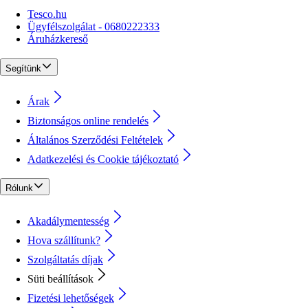
Tesco.hu
Ügyfélszolgálat - 0680222333
Áruházkereső
Segítünk
Árak
Biztonságos online rendelés
Általános Szerződési Feltételek
Adatkezelési és Cookie tájékoztató
Rólunk
Akadálymentesség
Hova szállítunk?
Szolgáltatás díjak
Süti beállítások
Fizetési lehetőségek