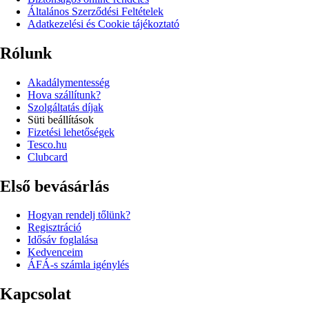
Általános Szerződési Feltételek
Adatkezelési és Cookie tájékoztató
Rólunk
Akadálymentesség
Hova szállítunk?
Szolgáltatás díjak
Süti beállítások
Fizetési lehetőségek
Tesco.hu
Clubcard
Első bevásárlás
Hogyan rendelj tőlünk?
Regisztráció
Idősáv foglalása
Kedvenceim
ÁFÁ-s számla igénylés
Kapcsolat