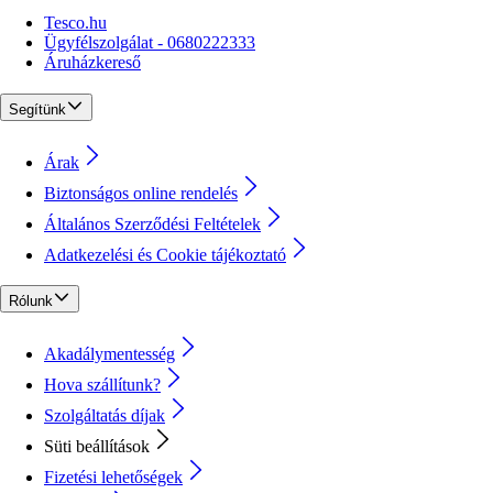
Tesco.hu
Ügyfélszolgálat - 0680222333
Áruházkereső
Segítünk
Árak
Biztonságos online rendelés
Általános Szerződési Feltételek
Adatkezelési és Cookie tájékoztató
Rólunk
Akadálymentesség
Hova szállítunk?
Szolgáltatás díjak
Süti beállítások
Fizetési lehetőségek