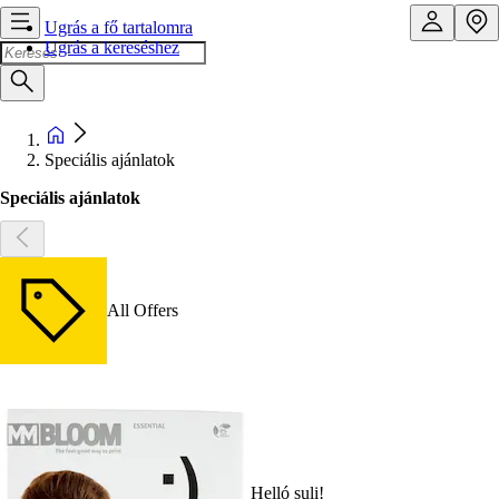
Ugrás a fő tartalomra
Ugrás a kereséshez
Speciális ajánlatok
Speciális ajánlatok
All Offers
Helló suli!