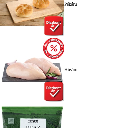
Pékáru
Húsáru