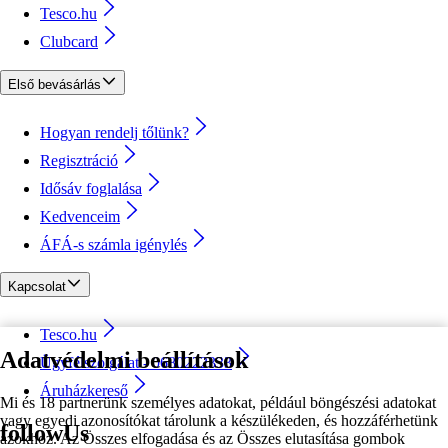
Tesco.hu
Clubcard
Első bevásárlás
Hogyan rendelj tőlünk?
Regisztráció
Idősáv foglalása
Kedvenceim
ÁFÁ-s számla igénylés
Kapcsolat
Tesco.hu
Adatvédelmi beállítások
Ügyfélszolgálat - 0680222333
Áruházkereső
Mi és 18 partnerünk személyes adatokat, például böngészési adatokat
vagy egyedi azonosítókat tárolunk a készülékeden, és hozzáférhetünk
followUs
azokhoz. Az Összes elfogadása és az Összes elutasítása gombok