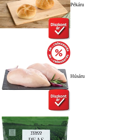
Pékáru
Húsáru