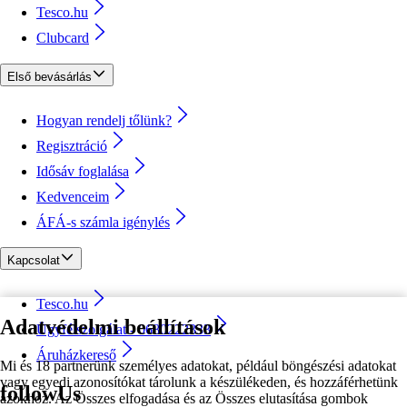
Tesco.hu
Clubcard
Első bevásárlás
Hogyan rendelj tőlünk?
Regisztráció
Idősáv foglalása
Kedvenceim
ÁFÁ-s számla igénylés
Kapcsolat
Tesco.hu
Adatvédelmi beállítások
Ügyfélszolgálat - 0680222333
Áruházkereső
Mi és 18 partnerünk személyes adatokat, például böngészési adatokat
vagy egyedi azonosítókat tárolunk a készülékeden, és hozzáférhetünk
followUs
azokhoz. Az Összes elfogadása és az Összes elutasítása gombok