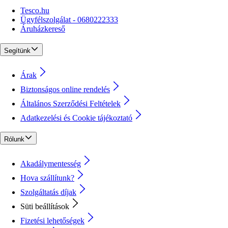
Tesco.hu
Ügyfélszolgálat - 0680222333
Áruházkereső
Segítünk
Árak
Biztonságos online rendelés
Általános Szerződési Feltételek
Adatkezelési és Cookie tájékoztató
Rólunk
Akadálymentesség
Hova szállítunk?
Szolgáltatás díjak
Süti beállítások
Fizetési lehetőségek