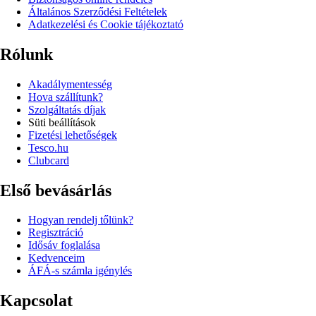
Általános Szerződési Feltételek
Adatkezelési és Cookie tájékoztató
Rólunk
Akadálymentesség
Hova szállítunk?
Szolgáltatás díjak
Süti beállítások
Fizetési lehetőségek
Tesco.hu
Clubcard
Első bevásárlás
Hogyan rendelj tőlünk?
Regisztráció
Idősáv foglalása
Kedvenceim
ÁFÁ-s számla igénylés
Kapcsolat