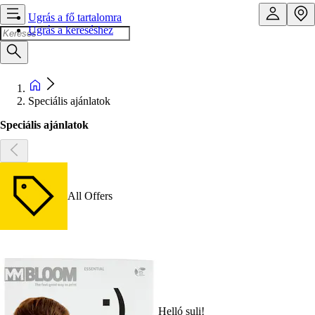
Ugrás a fő tartalomra
Ugrás a kereséshez
Speciális ajánlatok
Speciális ajánlatok
All Offers
Helló suli!