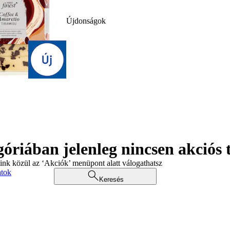
Újdonságok
góriában jelenleg nincsen akciós
aink közül az ‘Akciók’ menüpont alatt válogathatsz
atok
Keresés