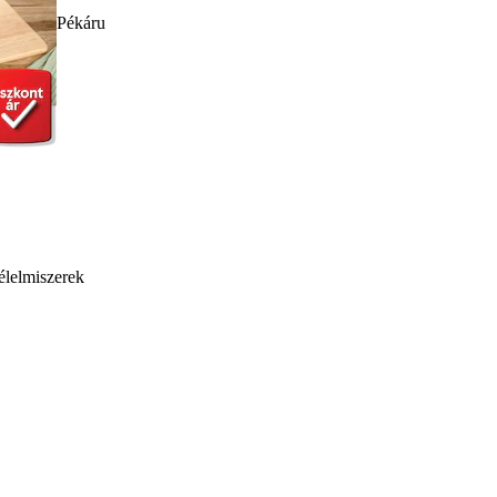
Pékáru
élelmiszerek