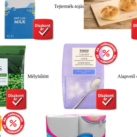
Tejtermék-tojás
Mélyhűtött
Alapvető 