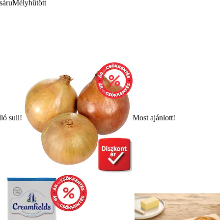
sáru
Mélyhűtött
ló suli!
Most ajánlott!