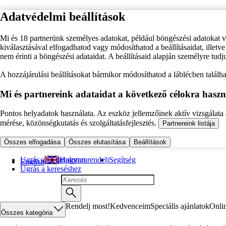
Adatvédelmi beállítások
Mi és 18 partnerünk személyes adatokat, például böngészési adatokat 
kiválasztásával elfogadhatod vagy módosíthatod a beállításaidat, illet
nem érinti a böngészési adataidat. A beállításaid alapján személyre tudj
A hozzájárulási beállításokat bármikor módosíthatod a láblécben találhat
Mi és partnereink adataidat a következő célokra haszn
Pontos helyadatok használata. Az eszköz jellemzőinek aktív vizsgálata a
mérése, közönségkutatás és szolgáltatásfejlesztés.
Partnereink listája
Összes elfogadása
Összes elutasítása
Beállítások
Ugrás a fő tartalomra
Hogyan rendelj
Segítség
English
Ugrás a kereséshez
Rendelj most!
Kedvenceim
Speciális ajánlatok
Onli
Összes kategória