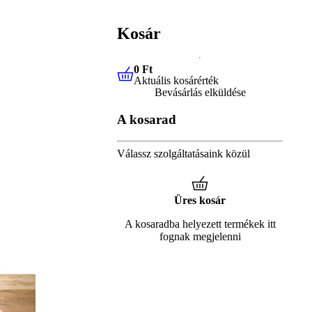
Kosár
0 Ft
Aktuális kosárérték
0 Ft
Aktuális kosárérték
Bevásárlás elküldése
A kosarad
Válassz szolgáltatásaink közül
Üres kosár
A kosaradba helyezett termékek itt
fognak megjelenni