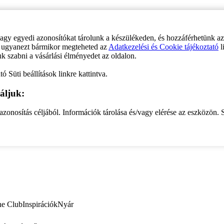
vagy egyedi azonosítókat tárolunk a készülékeden, és hozzáférhetünk a
ve ugyanezt bármikor megteheted az
Adatkezelési és Cookie tájékoztató
l
uk szabni a vásárlási élményedet az oldalon.
ó Süti beállítások linkre kattintva.
áljuk:
zonosítás céljából. Információk tárolása és/vagy elérése az eszközön. S
ne Club
Inspirációk
Nyár