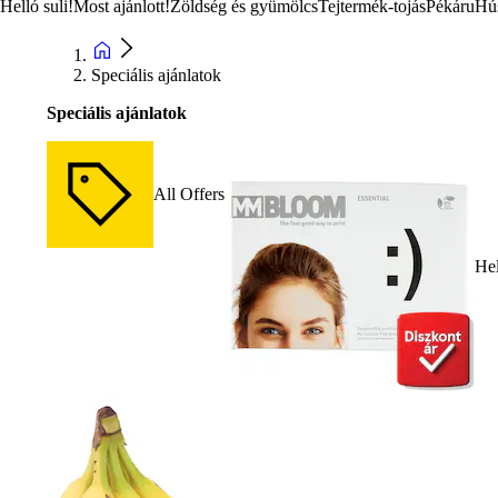
Helló suli!
Most ajánlott!
Zöldség és gyümölcs
Tejtermék-tojás
Pékáru
Hú
Speciális ajánlatok
Speciális ajánlatok
All Offers
Hel