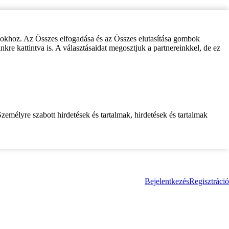
zokhoz. Az Összes elfogadása és az Összes elutasítása gombok
inkre kattintva is. A választásaidat megosztjuk a partnereinkkel, de ez
zemélyre szabott hirdetések és tartalmak, hirdetések és tartalmak
Bejelentkezés
Regisztráció