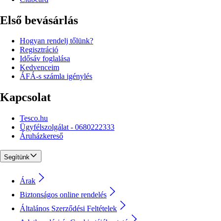
Első bevásárlás
Hogyan rendelj tőlünk?
Regisztráció
Idősáv foglalása
Kedvenceim
ÁFÁ-s számla igénylés
Kapcsolat
Tesco.hu
Ügyfélszolgálat - 0680222333
Áruházkereső
Segítünk
Árak
Biztonságos online rendelés
Általános Szerződési Feltételek