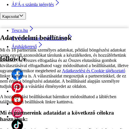
ÁFÁ-s számla igénylés
Kapcsolat
Tesco.hu
Adatvédelmi beállítások
Ügyfélszolgálat - 0680222333
Áruházkereső
Mi és 18 partnerünk személyes adatokat, például böngészési adatokat
vagy egyedi azonosítókat tárolunk a készülékeden, és hozzáférhetünk
followUs
azokhoz. Az Összes elfogadása és az Összes elutasítása gombok
kiválasztásával elfogadhatod vagy módosíthatod a beállításaidat, illetve
ugyanezt bármikor megteheted az
Adatkezelési és Cookie tájékoztató
linkre kattintva is. A választásaidat megosztjuk a partnereinkkel, de ez
nem érinti a böngészési adataidat. A beállításaid alapján személyre
tudjuk szabni a vásárlási élményedet az oldalon.
A hozzájárulási beállításokat bármikor módosíthatod a láblécben
található Süti beállítások linkre kattintva.
Mi és partnereink adataidat a következő célokra
használjuk: