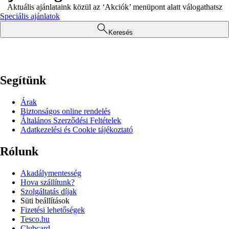
Aktuális ajánlataink közül az ‘Akciók’ menüpont alatt válogathatsz
Speciális ajánlatok
Keresés
Segítünk
Árak
Biztonságos online rendelés
Általános Szerződési Feltételek
Adatkezelési és Cookie tájékoztató
Rólunk
Akadálymentesség
Hova szállítunk?
Szolgáltatás díjak
Süti beállítások
Fizetési lehetőségek
Tesco.hu
Clubcard