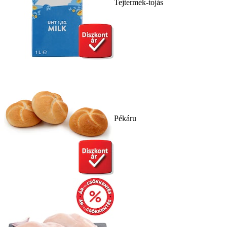
Tejtermék-tojás
Pékáru