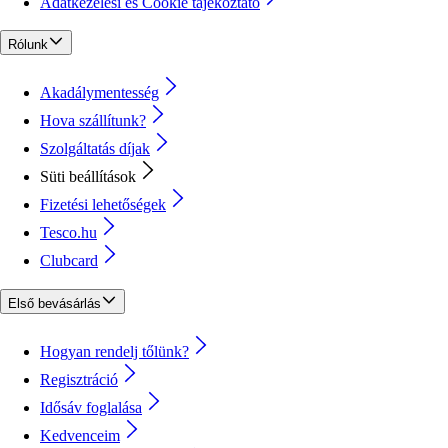
Adatkezelési és Cookie tájékoztató
Rólunk
Akadálymentesség
Hova szállítunk?
Szolgáltatás díjak
Süti beállítások
Fizetési lehetőségek
Tesco.hu
Clubcard
Első bevásárlás
Hogyan rendelj tőlünk?
Regisztráció
Idősáv foglalása
Kedvenceim