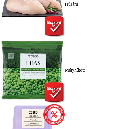
Húsáru
Mélyhűtött