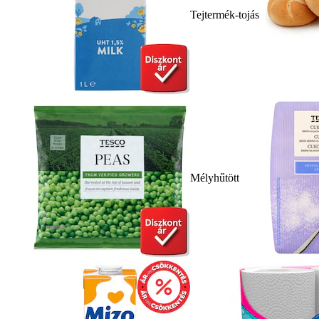
Tejtermék-tojás
Mélyhűtött