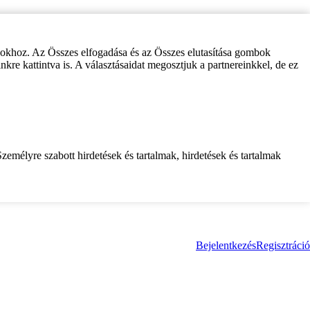
zokhoz. Az Összes elfogadása és az Összes elutasítása gombok
inkre kattintva is. A választásaidat megosztjuk a partnereinkkel, de ez
zemélyre szabott hirdetések és tartalmak, hirdetések és tartalmak
Bejelentkezés
Regisztráció