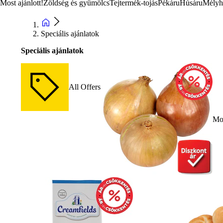
Most ajánlott!
Zöldség és gyümölcs
Tejtermék-tojás
Pékáru
Húsáru
Mélyh
Speciális ajánlatok
Speciális ajánlatok
All Offers
Mos