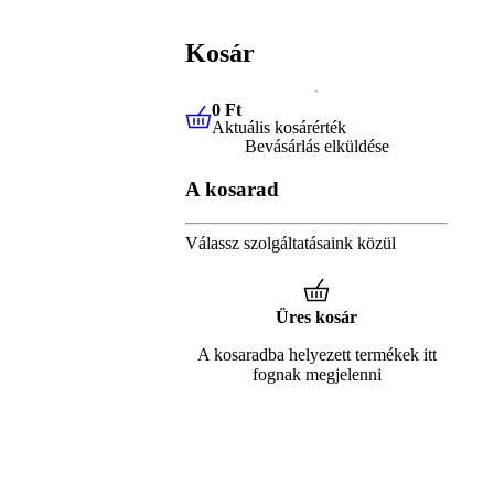
Kosár
0 Ft
Aktuális kosárérték
0 Ft
Aktuális kosárérték
Bevásárlás elküldése
A kosarad
Válassz szolgáltatásaink közül
Üres kosár
A kosaradba helyezett termékek itt
fognak megjelenni