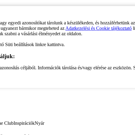
vagy egyedi azonosítókat tárolunk a készülékeden, és hozzáférhetünk a
ve ugyanezt bármikor megteheted az
Adatkezelési és Cookie tájékoztató
l
uk szabni a vásárlási élményedet az oldalon.
ó Süti beállítások linkre kattintva.
áljuk:
zonosítás céljából. Információk tárolása és/vagy elérése az eszközön. S
ne Club
Inspirációk
Nyár