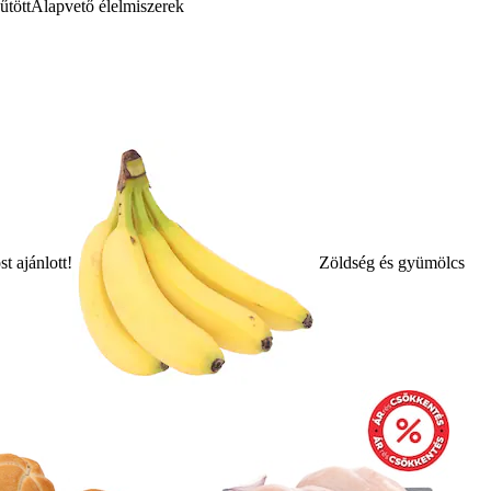
űtött
Alapvető élelmiszerek
t ajánlott!
Zöldség és gyümölcs