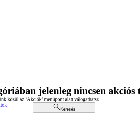
góriában jelenleg nincsen akciós
aink közül az ‘Akciók’ menüpont alatt válogathatsz
atok
Keresés