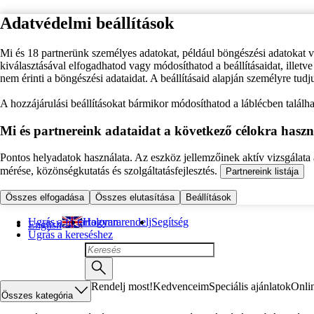
Adatvédelmi beállítások
Mi és 18 partnerünk személyes adatokat, például böngészési adatokat 
kiválasztásával elfogadhatod vagy módosíthatod a beállításaidat, illet
nem érinti a böngészési adataidat. A beállításaid alapján személyre tudj
A hozzájárulási beállításokat bármikor módosíthatod a láblécben találhat
Mi és partnereink adataidat a következő célokra haszn
Pontos helyadatok használata. Az eszköz jellemzőinek aktív vizsgálata a
mérése, közönségkutatás és szolgáltatásfejlesztés.
Partnereink listája
Összes elfogadása
Összes elutasítása
Beállítások
Ugrás a fő tartalomra
Hogyan rendelj
Segítség
English
Ugrás a kereséshez
Rendelj most!
Kedvenceim
Speciális ajánlatok
Onli
Összes kategória