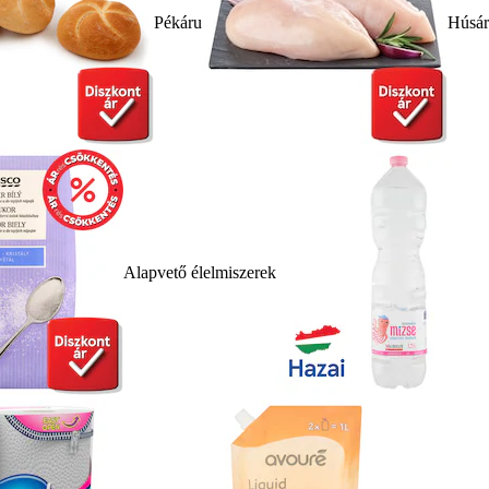
Pékáru
Húsá
Alapvető élelmiszerek