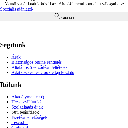
Aktuális ajánlataink közül az ‘Akciók’ menüpont alatt válogathatsz
Speciális ajánlatok
Keresés
Segítünk
Árak
Biztonságos online rendelés
Általános Szerződési Feltételek
Adatkezelési és Cookie tájékoztató
Rólunk
Akadálymentesség
Hova szállítunk?
Szolgáltatás díjak
Süti beállítások
Fizetési lehetőségek
Tesco.hu
Clubcard