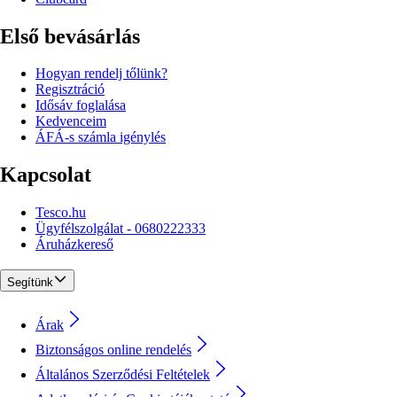
Első bevásárlás
Hogyan rendelj tőlünk?
Regisztráció
Idősáv foglalása
Kedvenceim
ÁFÁ-s számla igénylés
Kapcsolat
Tesco.hu
Ügyfélszolgálat - 0680222333
Áruházkereső
Segítünk
Árak
Biztonságos online rendelés
Általános Szerződési Feltételek