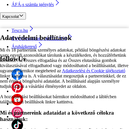
ÁFÁ-s számla igénylés
Kapcsolat
Tesco.hu
Adatvédelmi beállítások
Ügyfélszolgálat - 0680222333
Áruházkereső
Mi és 18 partnerünk személyes adatokat, például böngészési adatokat
vagy egyedi azonosítókat tárolunk a készülékeden, és hozzáférhetünk
followUs
azokhoz. Az Összes elfogadása és az Összes elutasítása gombok
kiválasztásával elfogadhatod vagy módosíthatod a beállításaidat, illetve
ugyanezt bármikor megteheted az
Adatkezelési és Cookie tájékoztató
linkre kattintva is. A választásaidat megosztjuk a partnereinkkel, de ez
nem érinti a böngészési adataidat. A beállításaid alapján személyre
tudjuk szabni a vásárlási élményedet az oldalon.
A hozzájárulási beállításokat bármikor módosíthatod a láblécben
található Süti beállítások linkre kattintva.
Mi és partnereink adataidat a következő célokra
használjuk: