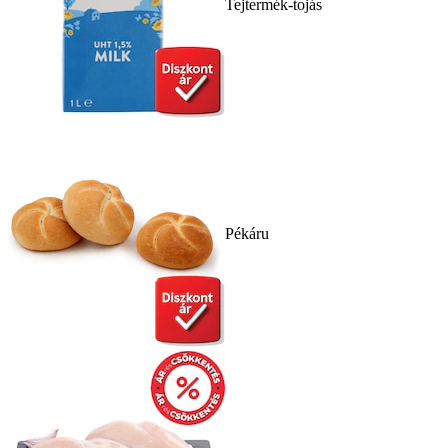
Tejtermék-tojás
Pékáru