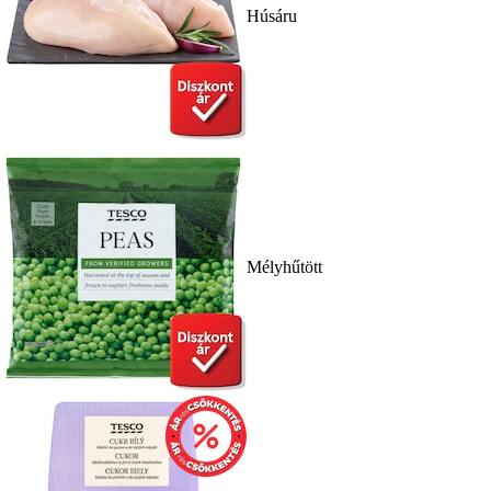
Húsáru
Mélyhűtött