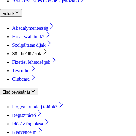
Adatkezelési és Cookie tájékoztató
Rólunk
Akadálymentesség
Hova szállítunk?
Szolgáltatás díjak
Süti beállítások
Fizetési lehetőségek
Tesco.hu
Clubcard
Első bevásárlás
Hogyan rendelj tőlünk?
Regisztráció
Idősáv foglalása
Kedvenceim