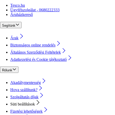
Tesco.hu
Ügyfélszolgálat - 0680222333
Áruházkereső
Segítünk
Árak
Biztonságos online rendelés
Általános Szerződési Feltételek
Adatkezelési és Cookie tájékoztató
Rólunk
Akadálymentesség
Hova szállítunk?
Szolgáltatás díjak
Süti beállítások
Fizetési lehetőségek