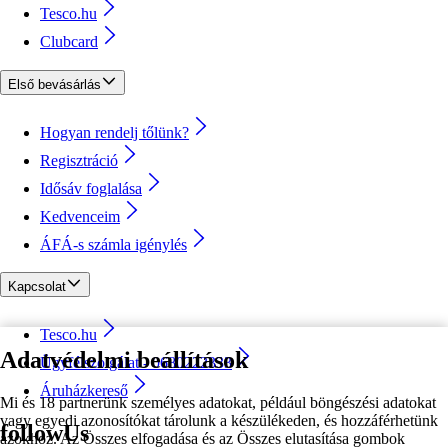
Tesco.hu
Clubcard
Első bevásárlás
Hogyan rendelj tőlünk?
Regisztráció
Idősáv foglalása
Kedvenceim
ÁFÁ-s számla igénylés
Kapcsolat
Tesco.hu
Adatvédelmi beállítások
Ügyfélszolgálat - 0680222333
Áruházkereső
Mi és 18 partnerünk személyes adatokat, például böngészési adatokat
vagy egyedi azonosítókat tárolunk a készülékeden, és hozzáférhetünk
followUs
azokhoz. Az Összes elfogadása és az Összes elutasítása gombok