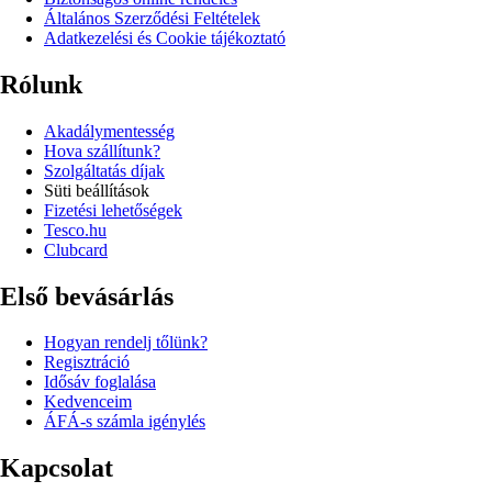
Általános Szerződési Feltételek
Adatkezelési és Cookie tájékoztató
Rólunk
Akadálymentesség
Hova szállítunk?
Szolgáltatás díjak
Süti beállítások
Fizetési lehetőségek
Tesco.hu
Clubcard
Első bevásárlás
Hogyan rendelj tőlünk?
Regisztráció
Idősáv foglalása
Kedvenceim
ÁFÁ-s számla igénylés
Kapcsolat