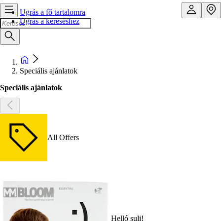
Ugrás a fő tartalomra
Ugrás a kereséshez
Speciális ajánlatok
Speciális ajánlatok
All Offers
Helló suli!