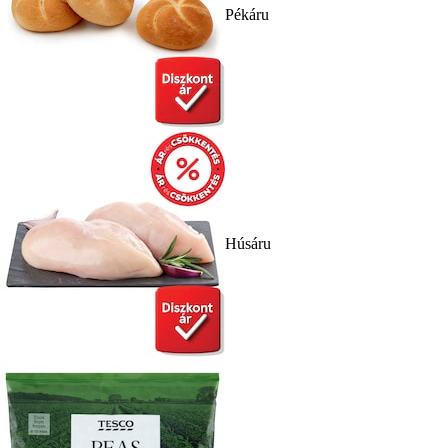
Pékáru
Húsáru