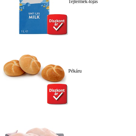
Tejtermék-tojás
Pékáru