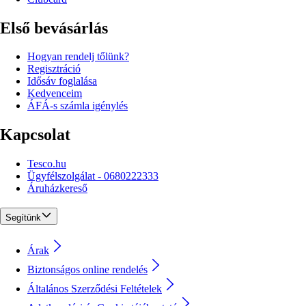
Első bevásárlás
Hogyan rendelj tőlünk?
Regisztráció
Idősáv foglalása
Kedvenceim
ÁFÁ-s számla igénylés
Kapcsolat
Tesco.hu
Ügyfélszolgálat - 0680222333
Áruházkereső
Segítünk
Árak
Biztonságos online rendelés
Általános Szerződési Feltételek