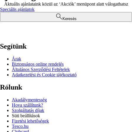
Aktuális ajánlataink közül az ‘Akciók’ menüpont alatt válogathatsz
Speciális ajánlatok
Keresés
Segítünk
Árak
Biztonságos online rendelés
Általános Szerződési Feltételek
Adatkezelési és Cookie tájékoztató
Rólunk
Akadálymentesség
Hova szállítunk?
Szolgáltatás díjak
Süti beállítások
Fizetési lehetőségek
Tesco.hu
Clubcard