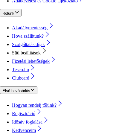
Adatkezelési és Cookie tájékoztató
Rólunk
Akadálymentesség
Hova szállítunk?
Szolgáltatás díjak
Süti beállítások
Fizetési lehetőségek
Tesco.hu
Clubcard
Első bevásárlás
Hogyan rendelj tőlünk?
Regisztráció
Idősáv foglalása
Kedvenceim