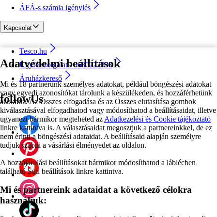
ÁFÁ-s számla igénylés
Kapcsolat
Tesco.hu
Adatvédelmi beállítások
Ügyfélszolgálat - 0680222333
Áruházkereső
Mi és 18 partnerünk személyes adatokat, például böngészési adatokat
vagy egyedi azonosítókat tárolunk a készülékeden, és hozzáférhetünk
followUs
azokhoz. Az Összes elfogadása és az Összes elutasítása gombok
kiválasztásával elfogadhatod vagy módosíthatod a beállításaidat, illetve
ugyanezt bármikor megteheted az
Adatkezelési és Cookie tájékoztató
linkre kattintva is. A választásaidat megosztjuk a partnereinkkel, de ez
nem érinti a böngészési adataidat. A beállításaid alapján személyre
tudjuk szabni a vásárlási élményedet az oldalon.
A hozzájárulási beállításokat bármikor módosíthatod a láblécben
található Süti beállítások linkre kattintva.
Mi és partnereink adataidat a következő célokra
használjuk: