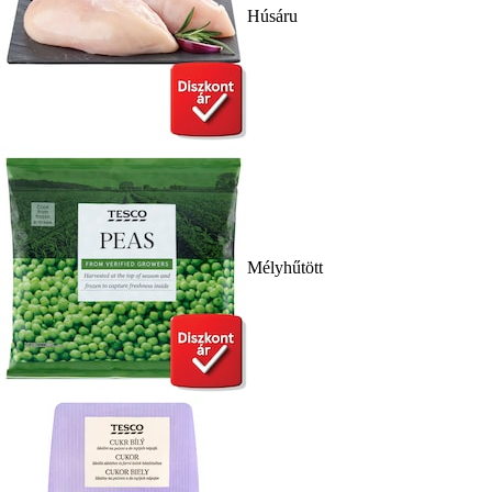
Húsáru
Mélyhűtött