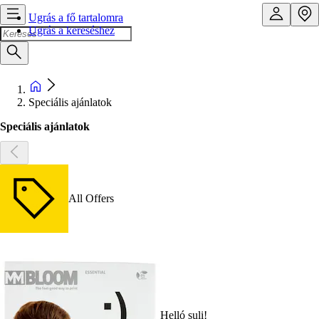
Ugrás a fő tartalomra
Ugrás a kereséshez
Speciális ajánlatok
Speciális ajánlatok
All Offers
Helló suli!