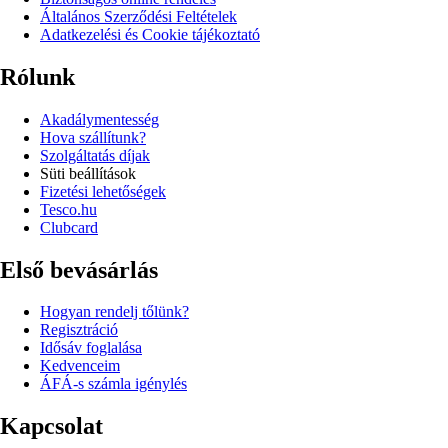
Általános Szerződési Feltételek
Adatkezelési és Cookie tájékoztató
Rólunk
Akadálymentesség
Hova szállítunk?
Szolgáltatás díjak
Süti beállítások
Fizetési lehetőségek
Tesco.hu
Clubcard
Első bevásárlás
Hogyan rendelj tőlünk?
Regisztráció
Idősáv foglalása
Kedvenceim
ÁFÁ-s számla igénylés
Kapcsolat