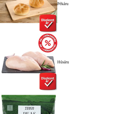
Pékáru
Húsáru