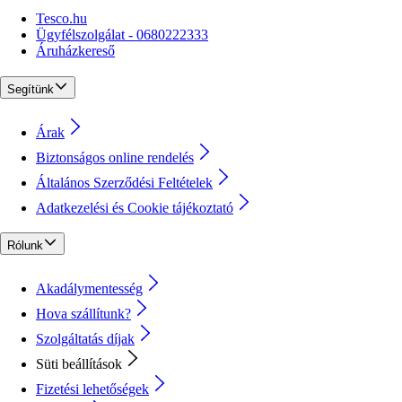
Tesco.hu
Ügyfélszolgálat - 0680222333
Áruházkereső
Segítünk
Árak
Biztonságos online rendelés
Általános Szerződési Feltételek
Adatkezelési és Cookie tájékoztató
Rólunk
Akadálymentesség
Hova szállítunk?
Szolgáltatás díjak
Süti beállítások
Fizetési lehetőségek