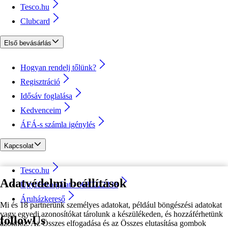
Tesco.hu
Clubcard
Első bevásárlás
Hogyan rendelj tőlünk?
Regisztráció
Idősáv foglalása
Kedvenceim
ÁFÁ-s számla igénylés
Kapcsolat
Tesco.hu
Adatvédelmi beállítások
Ügyfélszolgálat - 0680222333
Áruházkereső
Mi és 18 partnerünk személyes adatokat, például böngészési adatokat
vagy egyedi azonosítókat tárolunk a készülékeden, és hozzáférhetünk
followUs
azokhoz. Az Összes elfogadása és az Összes elutasítása gombok